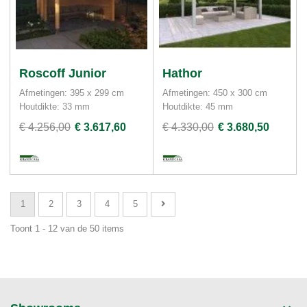
Roscoff Junior
Hathor
Afmetingen: 395 x 299 cm
Afmetingen: 450 x 300 cm
Houtdikte: 33 mm
Houtdikte: 45 mm
€ 4.256,00
€ 3.617,60
€ 4.330,00
€ 3.680,50
1
2
3
4
5
Toont 1 - 12 van de 50 items