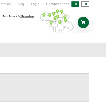
renties
Blog
Login
Contacteer ons
nl
fr