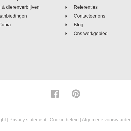
n & dierenverblijven
Referenties
aanbiedingen
Contacteer ons
Cubia
Blog
Ons werkgebied
ght |
Privacy statement
|
Cookie beleid
|
Algemene voorwaarde