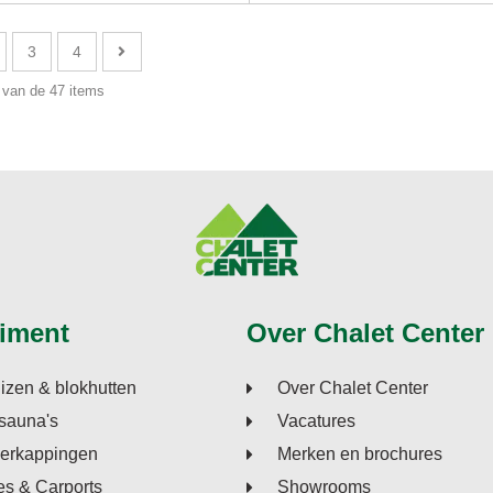
3
4
 van de 47 items
iment
Over Chalet Center
izen & blokhutten
Over Chalet Center
sauna's
Vacatures
verkappingen
Merken en brochures
s & Carports
Showrooms