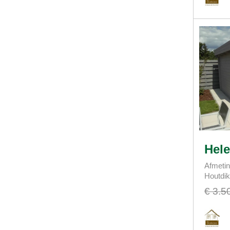
Hele
Afmetin
Houtdi
€ 3.5