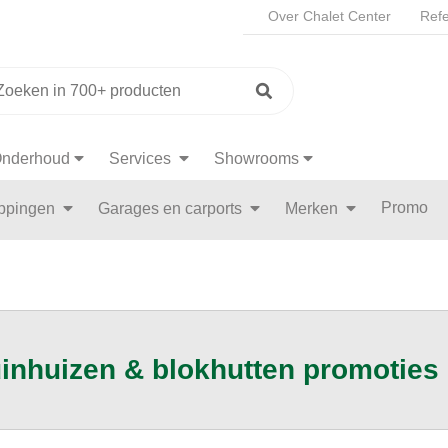
Over Chalet Center
Refe
nderhoud
Services
Showrooms
Promo
appingen
Garages en carports
Merken
inhuizen & blokhutten promoties