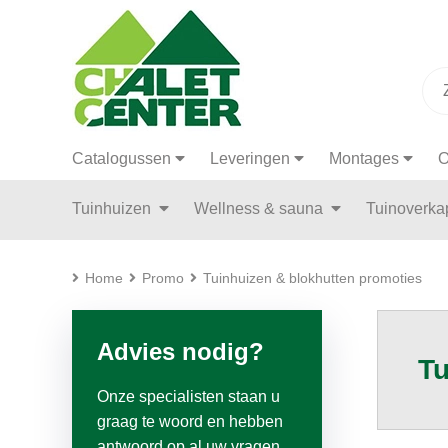
Catalogussen
Leveringen
Montages
O
Tuinhuizen
Wellness & sauna
Tuinoverk
Home
Promo
Tuinhuizen & blokhutten promoties
Advies nodig?
Tu
Onze specialisten staan u
graag te woord en hebben
antwoord op al uw vragen.