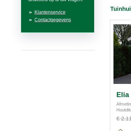
Tuinhu
Klantenservice
Contactgegevens
Elia
Afmetin
Houtdi
€ 2.1