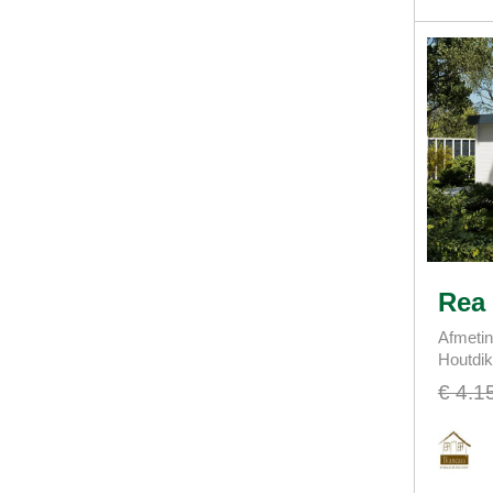
Rea
Afmetin
Houtdi
€ 4.1