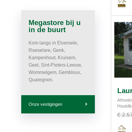
Megastore bij u
in de buurt
Kom langs in Elversele,
Roeselare, Genk,
Kampenhout, Kruisem,
Geel, Sint-Pieters-Leeuw,
Wommelgem, Gembloux,
Quaregnon.
Laur
Afmetin
Onze vestigingen
Houtdi
€ 2.5