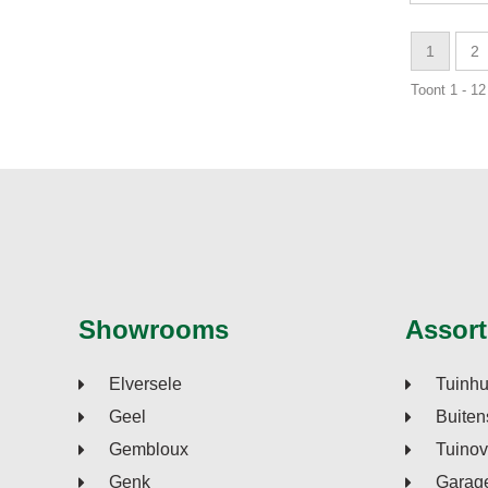
1
2
Toont 1 - 12
Showrooms
Assort
Elversele
Tuinhu
Geel
Buiten
Gembloux
Tuino
Genk
Garage