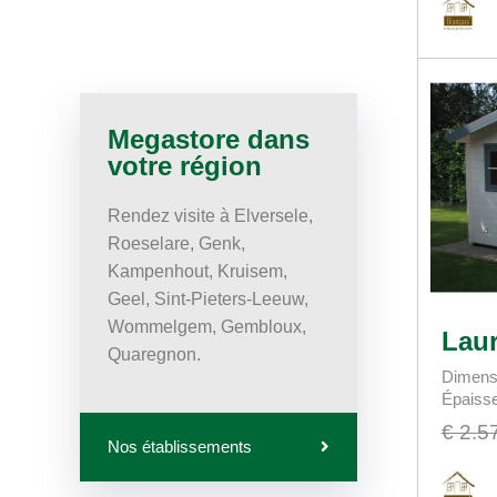
Megastore dans
votre région
Rendez visite à Elversele,
Roeselare, Genk,
Kampenhout, Kruisem,
Geel, Sint-Pieters-Leeuw,
Wommelgem, Gembloux,
Laur
Quaregnon.
Dimens
Épaiss
€ 2.5
Nos établissements