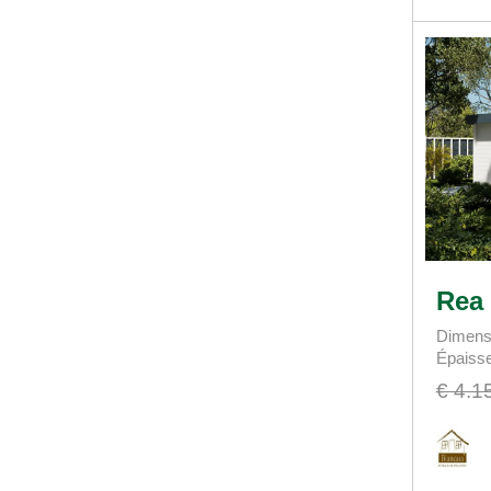
Rea
Dimens
Épaiss
€ 4.1