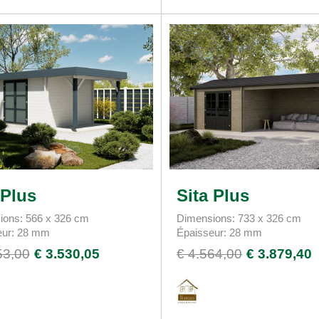
 Plus
Sita Plus
ions: 566 x 326 cm
Dimensions: 733 x 326 cm
eur: 28 mm
Épaisseur: 28 mm
53,00
€ 3.530,05
€ 4.564,00
€ 3.879,40