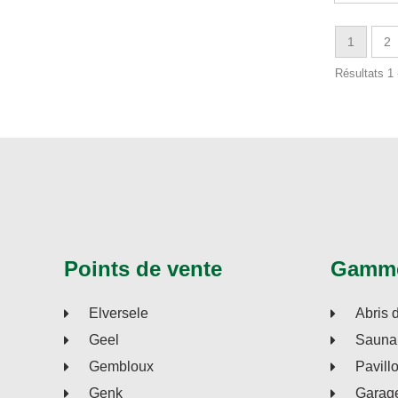
1
2
Résultats 1 
Points de vente
Gamm
Elversele
Abris 
Geel
Sauna 
Gembloux
Pavill
Genk
Garage