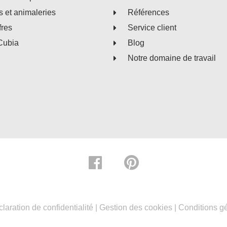
s et animaleries
Références
fres
Service client
Cubia
Blog
Notre domaine de travail
laration de confidentialité
|
Gestion des cookies
|
Conditions g