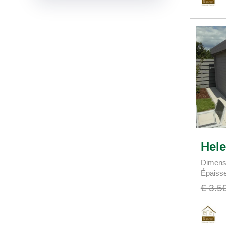
Hele
Dimens
Épaiss
€ 3.5