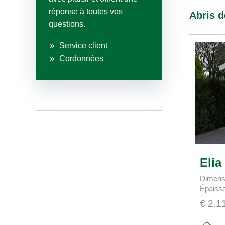
réponse à toutes vos
Abris d
questions.
Service client
Cordonnées
Elia
Dimens
Épaiss
€ 2.1