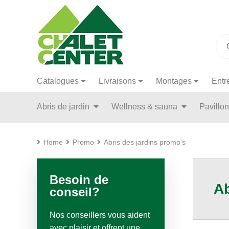
Catalogues
Livraisons
Montages
Entr
Abris de jardin
Wellness & sauna
Pavillo
Home
Promo
Abris des jardins promo's
Besoin de
Ab
conseil?
Nos conseillers vous aident
avec plaisir et offrent une