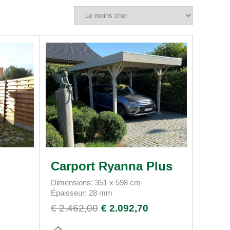
Carport Ryanna Plus
Dimensions: 351 x 598 cm
Épaisseur: 28 mm
€ 2.462,00
€ 2.092,70