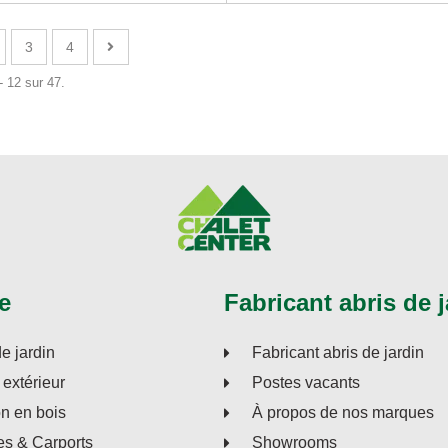
3
4
- 12 sur 47.
e
Fabricant abris de j
de jardin
Fabricant abris de jardin
extérieur
Postes vacants
on en bois
À propos de nos marques
s & Carports
Showrooms