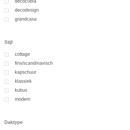
decocubia
decodesign
grandcasa
Stijl
cottage
fins/scandinavisch
kapschuur
klassiek
kubus
modern
Daktype