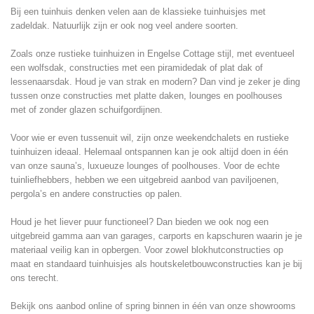
Bij een tuinhuis denken velen aan de klassieke tuinhuisjes met
zadeldak. Natuurlijk zijn er ook nog veel andere soorten.
Zoals onze rustieke tuinhuizen in Engelse Cottage stijl, met eventueel
een wolfsdak, constructies met een piramidedak of plat dak of
lessenaarsdak. Houd je van strak en modern? Dan vind je zeker je ding
tussen onze constructies met platte daken, lounges en poolhouses
met of zonder glazen schuifgordijnen.
Voor wie er even tussenuit wil, zijn onze weekendchalets en rustieke
tuinhuizen ideaal. Helemaal ontspannen kan je ook altijd doen in één
van onze sauna’s, luxueuze lounges of poolhouses. Voor de echte
tuinliefhebbers, hebben we een uitgebreid aanbod van paviljoenen,
pergola’s en andere constructies op palen.
Houd je het liever puur functioneel? Dan bieden we ook nog een
uitgebreid gamma aan van garages, carports en kapschuren waarin je je
materiaal veilig kan in opbergen. Voor zowel blokhutconstructies op
maat en standaard tuinhuisjes als houtskeletbouwconstructies kan je bij
ons terecht.
Bekijk ons aanbod online of spring binnen in één van onze showrooms