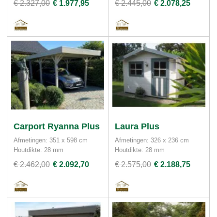
€ 2.327,00
€ 1.977,95
€ 2.445,00
€ 2.078,25
Carport Ryanna Plus
Laura Plus
Afmetingen: 351 x 598 cm
Afmetingen: 326 x 236 cm
Houtdikte: 28 mm
Houtdikte: 28 mm
€ 2.462,00
€ 2.092,70
€ 2.575,00
€ 2.188,75