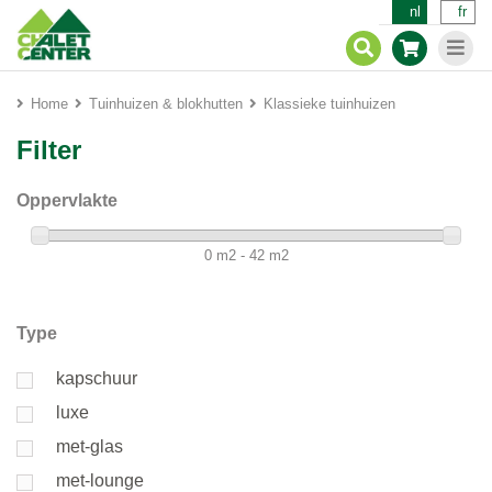
nl
fr
Home
Tuinhuizen & blokhutten
Klassieke tuinhuizen
Filter
Oppervlakte
0 m2 - 42 m2
Type
kapschuur
luxe
met-glas
met-lounge