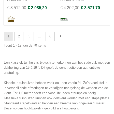
Houtdikte: 28 mm
Houtdikte: 33 mm
€ 3.512,00
€ 2.985,20
€ 4.202,00
€ 3.571,70
1
2
3
...
6
Toont 1 - 12 van de 70 items
Een klassiek tuinhuis is typisch te herkennen aan het zadeldak met een
dakhelling van 15 à 19 °. Dit geeft de constructie een authentieke
uitstraling.
Klassieke tuinhuizen hebben vaak ook een voorluifel. Zo’n voorluifel is
in verschillende afmetingen te verkrijgen naargelang de wensen van de
klant. Tot 1,5 meter heeft een voorluifel geen steunpalen nodig.
Klassieke tuinhuizen kunnen ook geleverd worden met een stapelplaats.
Standaard stapelplaatsen hebben een breedte van ongeveer 1 meter.
Deze worden hoofdzakelijk gebruikt als houtberging.