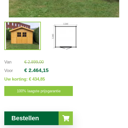
Van
€ 2.899,00
€ 2.464,15
Voor
Uw korting:
€ 434,85
100% laagste prijsgarantie
Bestellen