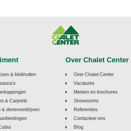
iment
Over Chalet Center
izen & blokhutten
Over Chalet Center
sauna's
Vacatures
verkappingen
Merken en brochures
s & Carports
Showrooms
n & dierenverblijven
Referenties
aanbiedingen
Contacteer ons
Cubia
Blog