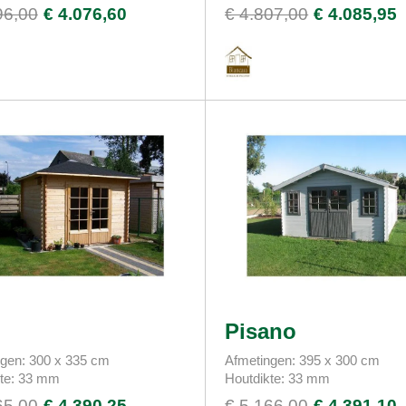
96,00
€ 4.076,60
€ 4.807,00
€ 4.085,95
Pisano
gen: 300 x 335 cm
Afmetingen: 395 x 300 cm
kte: 33 mm
Houtdikte: 33 mm
65,00
€ 4.390,25
€ 5.166,00
€ 4.391,10