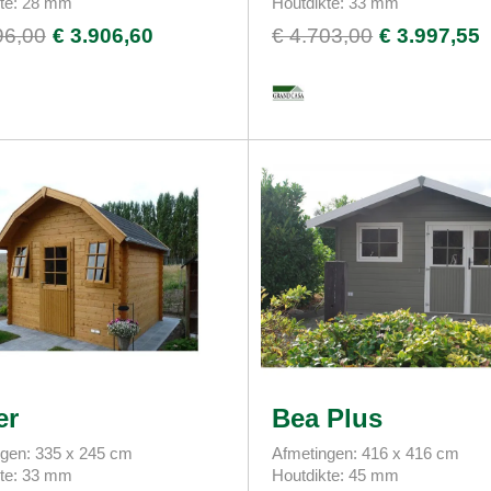
kte: 28 mm
Houtdikte: 33 mm
96,00
€ 3.906,60
€ 4.703,00
€ 3.997,55
er
Bea Plus
gen: 335 x 245 cm
Afmetingen: 416 x 416 cm
kte: 33 mm
Houtdikte: 45 mm