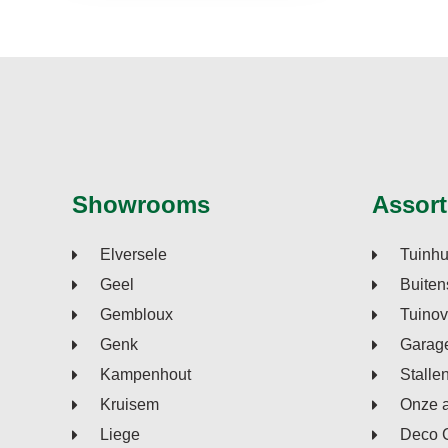
Showrooms
Assort
Elversele
Tuinhu
Geel
Buiten
Gembloux
Tuino
Genk
Garage
Kampenhout
Stalle
Kruisem
Onze 
Liege
Deco 