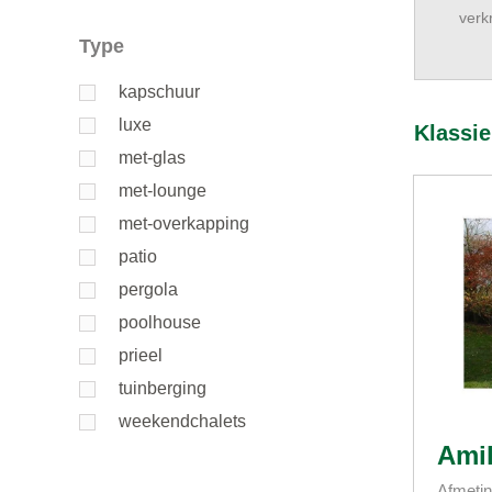
verk
Type
kapschuur
luxe
Klassi
met-glas
met-lounge
met-overkapping
patio
pergola
poolhouse
prieel
tuinberging
weekendchalets
Amil
Afmetin