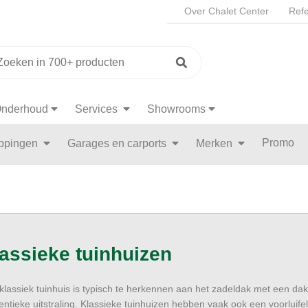
Over Chalet Center
Refe
nderhoud
Services
Showrooms
Promo
appingen
Garages en carports
Merken
assieke tuinhuizen
klassiek tuinhuis is typisch te herkennen aan het zadeldak met een dakh
entieke uitstraling. Klassieke tuinhuizen hebben vaak ook een voorluifel.