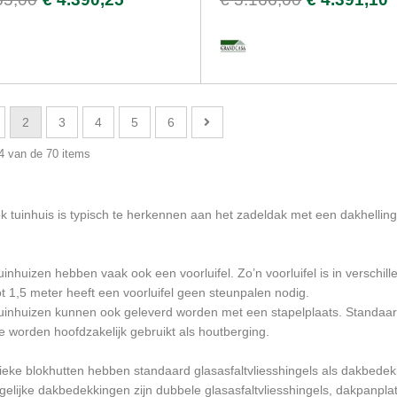
2
3
4
5
6
24 van de 70 items
k tuinhuis is typisch te herkennen aan het zadeldak met een dakhelling
uinhuizen hebben vaak ook een voorluifel. Zo’n voorluifel is in versch
ot 1,5 meter heeft een voorluifel geen steunpalen nodig.
tuinhuizen kunnen ook geleverd worden met een stapelplaats. Standaa
 worden hoofdzakelijk gebruikt als houtberging.
eke blokhutten hebben standaard glasasfaltvliesshingels als dakbedekki
lijke dakbedekkingen zijn dubbele glasasfaltvliesshingels, dakpanplat