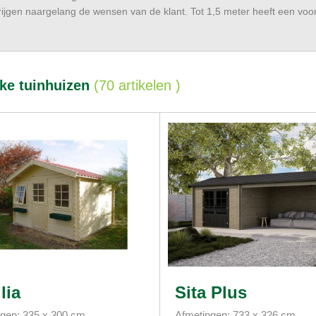
rijgen naargelang de wensen van de klant. Tot 1,5 meter heeft een voorl
eke tuinhuizen
(
70 artikelen
)
lia
Sita Plus
gen: 335 x 300 cm
Afmetingen: 733 x 326 cm