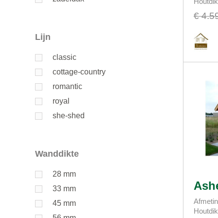
Houtdi
€ 4.5
Lijn
classic
cottage-country
romantic
royal
she-shed
Wanddikte
28 mm
Ash
33 mm
Afmetin
45 mm
Houtdi
56 mm