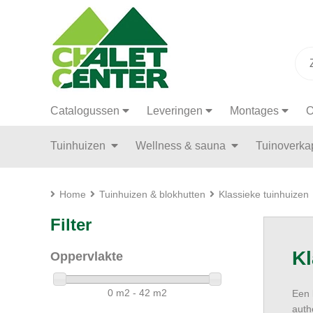
Catalogussen
Leveringen
Montages
O
Tuinhuizen
Wellness & sauna
Tuinoverk
Home
Tuinhuizen & blokhutten
Klassieke tuinhuizen
Filter
Kl
Oppervlakte
0 m2 - 42 m2
Een 
auth