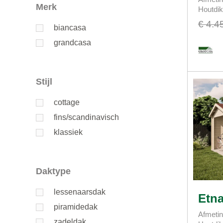
Merk
Houtdi
€ 4.4
biancasa
grandcasa
Stijl
cottage
fins/scandinavisch
klassiek
Daktype
lessenaarsdak
Etna
piramidedak
Afmetin
zadeldak