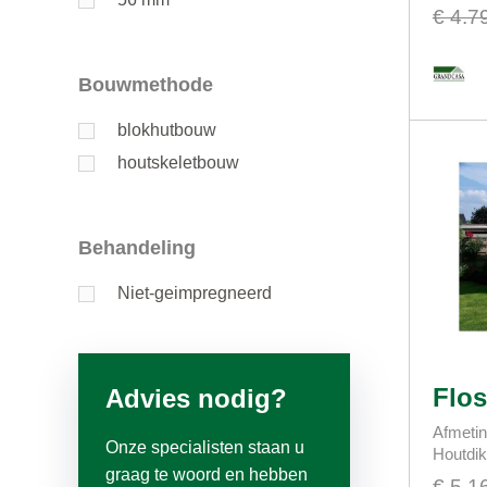
€ 4.7
Bouwmethode
blokhutbouw
houtskeletbouw
Behandeling
Niet-geimpregneerd
Flos
Advies nodig?
Afmetin
Onze specialisten staan u
Houtdi
graag te woord en hebben
€ 5.1