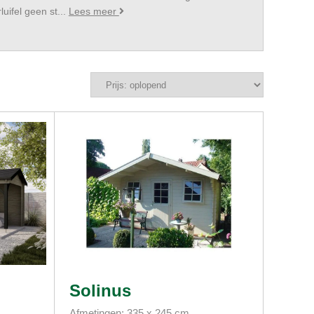
uifel geen st...
Lees meer
Solinus
Afmetingen: 335 x 245 cm