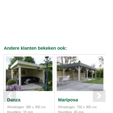
Andere klanten bekeken ook:
Danza
Mariposa
C
Afmetingen: 395 x 300 cm
Afmetingen: 750 x 300 cm
Af
Houtdikte: 33 mm
Houtdikte: 45 mm
Ho