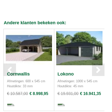
Andere klanten bekeken ook:
Cornwallis
Lokono
B
Afmetingen: 600 x 545 cm
Afmetingen: 1000 x 545 cm
Af
Houtdikte: 33 mm
Houtdikte: 45 mm
Ho
€ 10.587,00
€ 8.998,95
€ 19.931,00
€ 16.941,35
€ 