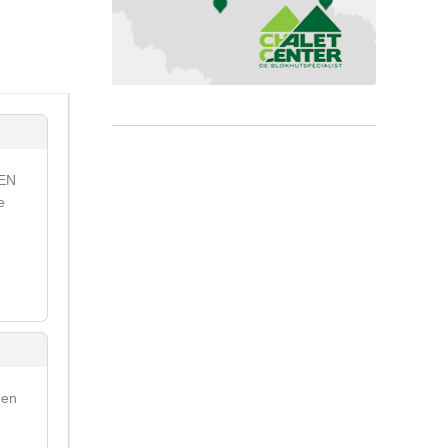
NEN
e
een