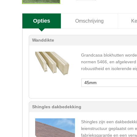
Opties
Omschrijving
Ke
Wanddikte
Grandcasa blokhutten worden
normen 5466, en afgeleverd 
robuustheid en isolerende e
45mm
Shingles dakbedekking
Shingles zijn een dakbedekki
leienstructuur geplaatst om 
fabrieksgarantie en een verw