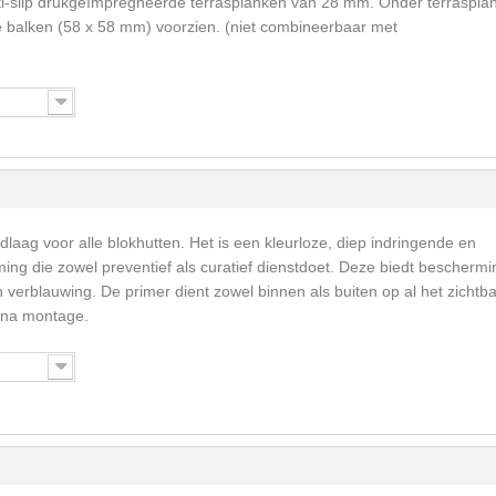
anti-slip drukgeïmpregneerde terrasplanken van 28 mm. Onder terraspla
balken (58 x 58 mm) voorzien. (niet combineerbaar met
dlaag voor alle blokhutten. Het is een kleurloze, diep indringende en
ng die zowel preventief als curatief dienstdoet. Deze biedt beschermi
erblauwing. De primer dient zowel binnen als buiten op al het zichtb
 na montage.