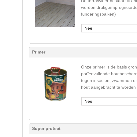
De terrasvloer bestaat uit 
worden drukgeïmpregneerde 
funderingsbalken)
Nee
Primer
Onze primer is de basis gron
porïenvullende houtbeschermi
tegen insecten, zwammen en v
hout aangebracht te worden
Nee
Super protect