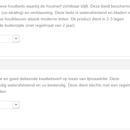
eve houtbeits waarbij de houtnerf zichtbaar blijft. Deze biedt bescherm
v-straling) en verblauwing. Deze beits is waterafstotend en bladert n
ke houtkleuren alsook moderne tinten. Dit product dient in 2-3 lagen
 buitenzijde (met regelmaat van 2 jaar).
me en goed dekkende kwalteitsverf op basis van lijnzaadolie. Deze
ledig waterafstotend en uv-bestendig. Deze dient slechts met een rege
den.