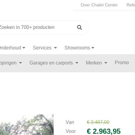
Over Chalet Center
Refe
nderhoud
Services
Showrooms
Promo
appingen
Garages en carports
Merken
Van
€ 3.487,00
€ 2.963,95
Voor