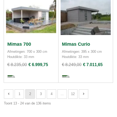
Mimas 700
Mimas Curio
Afmetingen: 700 x 300 cm
Afmetingen: 395 x 300 cm
Houtdikte: 33 mm
Houtdikte: 33 mm
€ 8.235,00
€ 6.999,75
€ 8.249,00
€ 7.011,65
1
2
3
4
...
12
Toont 13 - 24 van de 136 items