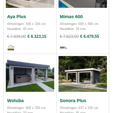
Aya Plus
Mimas 600
Afmetingen: 506 x 326 cm
Afmetingen: 600 x 300 cm
Houtdikte: 45 mm
Houtdikte: 33 mm
€ 7.439,00
€ 6.323,15
€ 7.623,00
€ 6.479,55
Wotuba
Sonora Plus
Afmetingen: 600 x 335 cm
Afmetingen: 637 x 326 cm
Houtdikte: 33 mm
Houtdikte: 45 mm