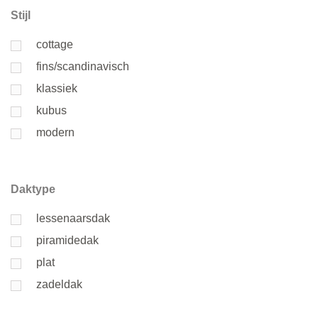
Stijl
cottage
fins/scandinavisch
klassiek
kubus
modern
Daktype
lessenaarsdak
piramidedak
plat
zadeldak