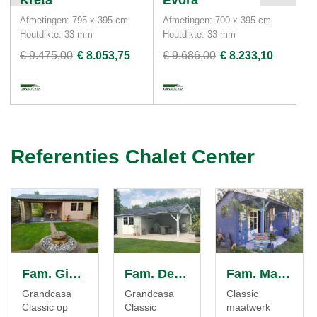
Afmetingen: 795 x 395 cm
Afmetingen: 700 x 395 cm
Af
Houtdikte: 33 mm
Houtdikte: 33 mm
Ho
€ 9.475,00
€ 8.053,75
€ 9.686,00
€ 8.233,10
€ 
Referenties Chalet Center
Fam. Gielen
Fam. Desmedt
Fam. Mannaert
Grandcasa
Grandcasa
Classic
Classic op
Classic
maatwerk