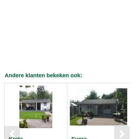
Andere klanten bekeken ook:
Kreta
Evora
R