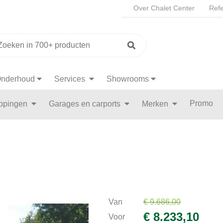
Over Chalet Center
Refe
nderhoud
Services
Showrooms
Promo
appingen
Garages en carports
Merken
Van
€ 9.686,00
€ 8.233,10
Voor