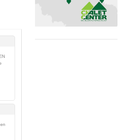
NEN
e
een