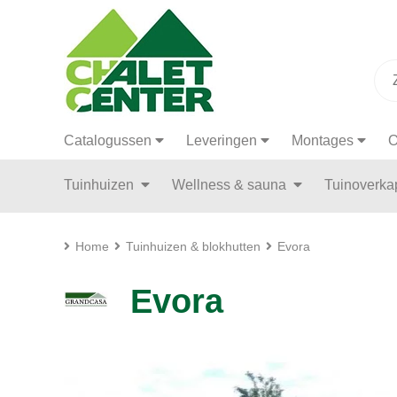
Catalogussen
Leveringen
Montages
O
Tuinhuizen
Wellness & sauna
Tuinoverk
Home
Tuinhuizen & blokhutten
Evora
Evora