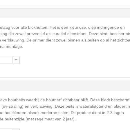
dlaag voor alle blokhutten. Het is een kleurloze, diep indringende en
ng die zowel preventief als curatief dienstdoet. Deze biedt beschermi
erblauwing. De primer dient zowel binnen als buiten op al het zichtb
 na montage.
eve houtbeits waarbij de houtnerf zichtbaar blijft. Deze biedt bescherm
v-straling) en verblauwing. Deze beits is waterafstotend en bladert n
ke houtkleuren alsook moderne tinten. Dit product dient in 2-3 lagen
 buitenzijde (met regelmaat van 2 jaar).