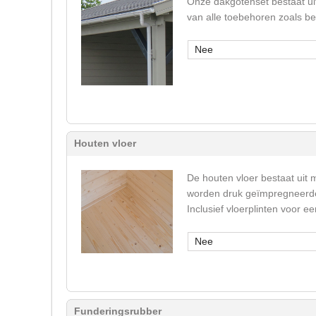
Onze dakgotenset bestaat ui
van alle toebehoren zoals b
Nee
Houten vloer
De houten vloer bestaat uit 
worden druk geïmpregneerde 
Inclusief vloerplinten voor 
Nee
Funderingsrubber