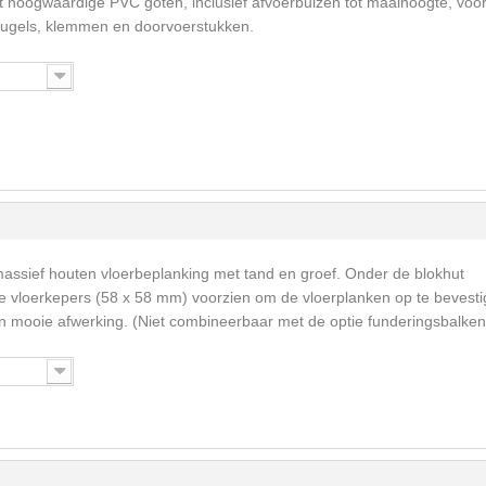
t hoogwaardige PVC goten, inclusief afvoerbuizen tot maaihoogte, voo
eugels, klemmen en doorvoerstukken.
massief houten vloerbeplanking met tand en groef. Onder de blokhut
vloerkepers (58 x 58 mm) voorzien om de vloerplanken op te bevesti
een mooie afwerking. (Niet combineerbaar met de optie funderingsbalken