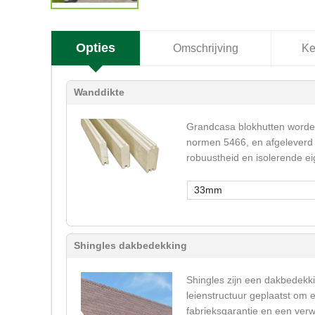
Opties
Omschrijving
Ke
Wanddikte
Grandcasa blokhutten worden
normen 5466, en afgeleverd 
robuustheid en isolerende e
33mm
Shingles dakbedekking
Shingles zijn een dakbedekki
leienstructuur geplaatst om 
fabrieksgarantie en een verw