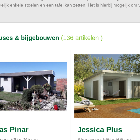
elijk enkele stoelen en een tafel kan zetten. Het is hierbij mogelijk om
uses & bijgebouwen
(
136 artikelen
)
as Pinar
Jessica Plus
gen: 700 x 245 cm
Afmetingen: 566 x 506 cm