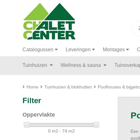
Catalogussen
Leveringen
Montages
O
Tuinhuizen
Wellness & sauna
Tuinoverk
Home
Tuinhuizen & blokhutten
Poolhouses & bijge
Filter
P
Oppervlakte
0 m2 - 74 m2
Een 
pool