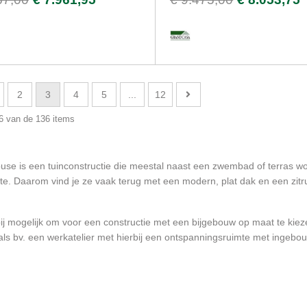
2
3
4
5
...
12
36 van de 136 items
use is een tuinconstructie die meestal naast een zwembad of terras w
te. Daarom vind je ze vaak terug met een modern, plat dak en een zitru
bij mogelijk om voor een constructie met een bijgebouw op maat te kieze
oals bv. een werkatelier met hierbij een ontspanningsruimte met ingeb