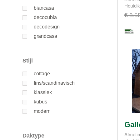
Houtdi
biancasa
€ 8.5
decocubia
decodesign
grandcasa
Stijl
cottage
fins/scandinavisch
klassiek
kubus
modern
Gall
Afmetin
Daktype