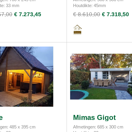
kte: 33 mm
Houtdikte: 45mm
57,00
€ 7.273,45
€ 8.610,00
€ 7.318,50
e
Mimas Gigot
gen: 485 x 395 cm
Afmetingen: 685 x 300 cm