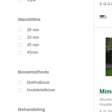
€ 9.0
Wanddikte
28 mm
33 mm
45 mm
45mm
Bouwmethode
blokhutbouw
houtskeletbouw
Mim
Afmetin
Houtdi
Behandeling
€ 9.3