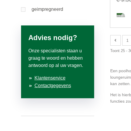
geimpregneerd
Advies nodig?
1
Onze specialisten staan u
Toont 25 - 
graag te woord en hebben
antwoord op al uw vragen.
Een poolho
loungeruim
Klantenservice
kan zetten.
Contactgegevens
Het is hier
functies z