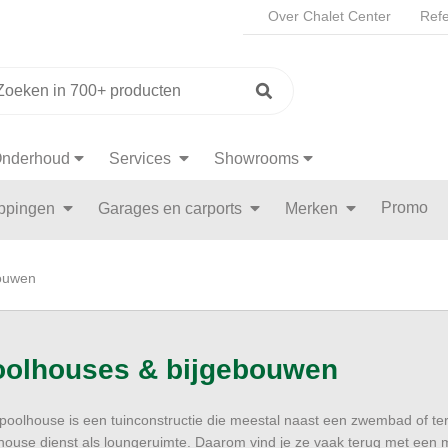
Over Chalet Center
Refe
nderhoud
Services
Showrooms
Promo
appingen
Garages en carports
Merken
bouwen
oolhouses & bijgebouwen
poolhouse is een tuinconstructie die meestal naast een zwembad of t
house dienst als loungeruimte. Daarom vind je ze vaak terug met een m