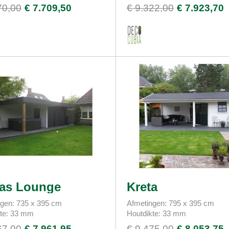
70,00
€ 7.709,50
€ 9.322,00
€ 7.923,70
as Lounge
Kreta
gen: 735 x 395 cm
Afmetingen: 795 x 395 cm
kte: 33 mm
Houtdikte: 33 mm
67,00
€ 7.961,95
€ 9.475,00
€ 8.053,75