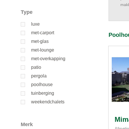
makk
Type
luxe
met-carport
Poolho
met-glas
met-lounge
met-overkapping
patio
pergola
poolhouse
tuinberging
weekendchalets
Mim
Merk
Afmetin