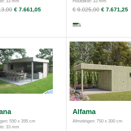
kte: 33 mm
Houtdikte: 33 mm
13,00
€ 7.661,05
€ 9.025,00
€ 7.671,25
ana
Alfama
gen: 590 x 395 cm
Afmetingen: 750 x 300 cm
kte: 33 mm