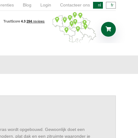
renties
Blog
Login
Contacteer ons
nl
fr
erras wordt opgebouwd. Gewoonlijk doet een
odern, plat dak en een zitruimte waaronder je