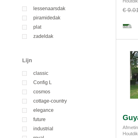
Houtdi
lessenaarsdak
€ 9.0
piramidedak
plat
zadeldak
Lijn
classic
Config L
cosmos
cottage-country
elegance
Guy
future
Afmetin
industrial
Houtdi
royal