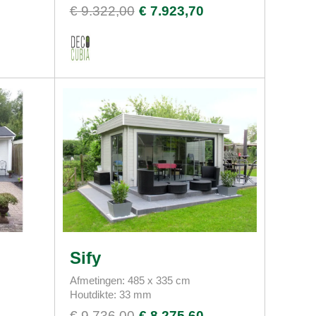
€ 9.322,00
€ 7.923,70
Sify
Afmetingen: 485 x 335 cm
Houtdikte: 33 mm
€ 9.736,00
€ 8.275,60