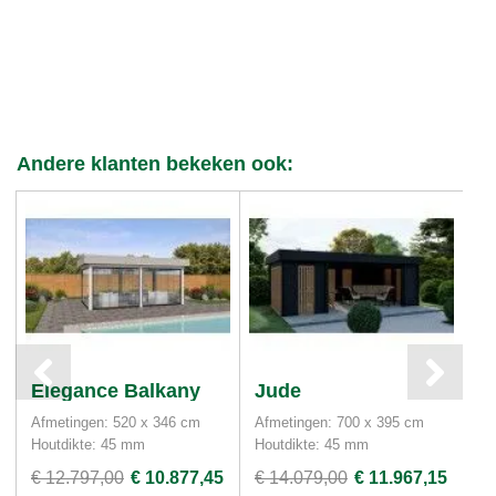
Andere klanten bekeken ook:
Elegance Balkany
Jude
S
Afmetingen: 520 x 346 cm
Afmetingen: 700 x 395 cm
Af
Houtdikte: 45 mm
Houtdikte: 45 mm
Ho
€ 12.797,00
€ 10.877,45
€ 14.079,00
€ 11.967,15
€ 