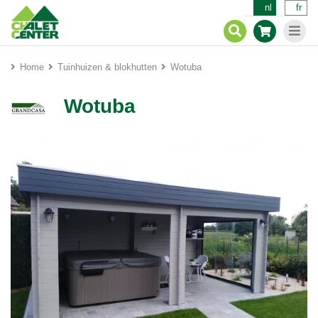
nl
fr
Home
Tuinhuizen & blokhutten
Wotuba
Wotuba