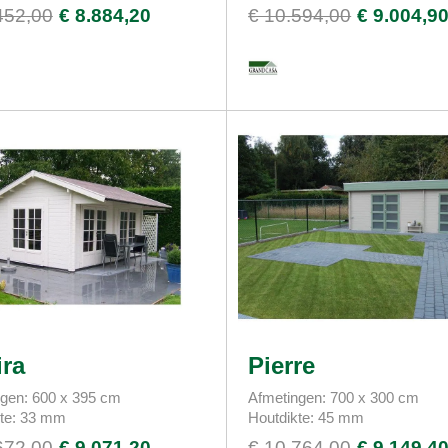
452,00
€ 8.884,20
€ 10.594,00
€ 9.004,9
ra
Pierre
gen: 600 x 395 cm
Afmetingen: 700 x 300 cm
kte: 33 mm
Houtdikte: 45 mm
672,00
€ 9.071,20
€ 10.764,00
€ 9.149,4