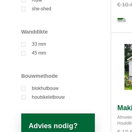
€ 10.
she-shed
Wanddikte
33 mm
45 mm
Bouwmethode
blokhutbouw
houtskeletbouw
Maki
Afmetin
Houtdi
Advies nodig?
€ 10.