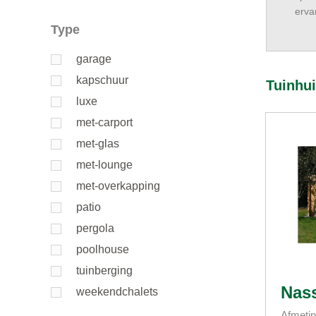
erva
Type
garage
kapschuur
Tuinhu
luxe
met-carport
met-glas
met-lounge
met-overkapping
patio
pergola
poolhouse
tuinberging
Nas
weekendchalets
Afmetin