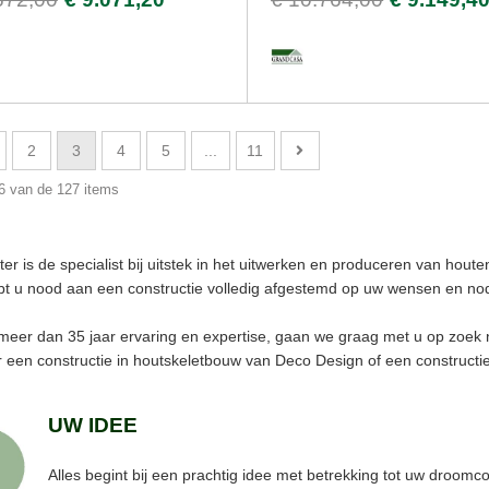
2
3
4
5
...
11
36 van de 127 items
er is de specialist bij uitstek in het uitwerken en produceren van hout
bt u nood aan een constructie volledig afgestemd op uw wensen en n
meer dan 35 jaar ervaring en expertise, gaan we graag met u op zoek n
r een constructie in houtskeletbouw van Deco Design of een construct
UW IDEE
Alles begint bij een prachtig idee met betrekking tot uw droomco