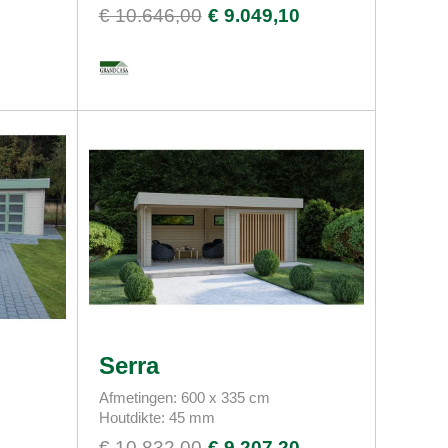
0
€ 10.646,00
€ 9.049,10
Serra
Afmetingen: 600 x 335 cm
Houtdikte: 45 mm
0
€ 10.832,00
€ 9.207,20