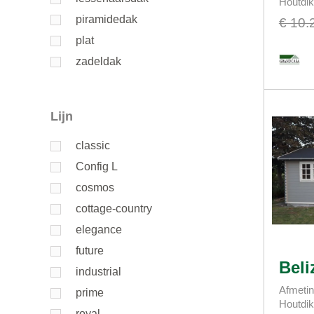
Houtdi
piramidedak
€ 10.
plat
zadeldak
Lijn
classic
Config L
cosmos
cottage-country
elegance
future
Beli
industrial
Afmetin
prime
Houtdi
royal