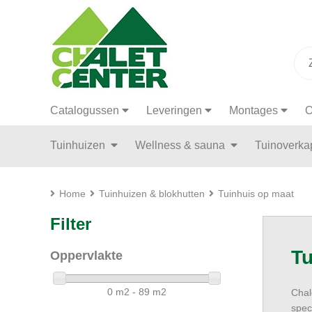
Catalogussen
Leveringen
Montages
O
Tuinhuizen
Wellness & sauna
Tuinoverk
Home
Tuinhuizen & blokhutten
Tuinhuis op maat
Filter
Tu
Oppervlakte
0 m2 - 89 m2
Chal
spec