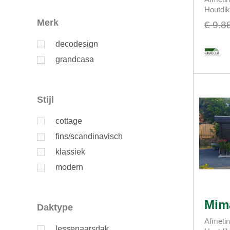
Houtdi
Merk
€ 9.8
decodesign
grandcasa
Stijl
cottage
fins/scandinavisch
klassiek
modern
Mim
Daktype
Afmetin
lessenaarsdak