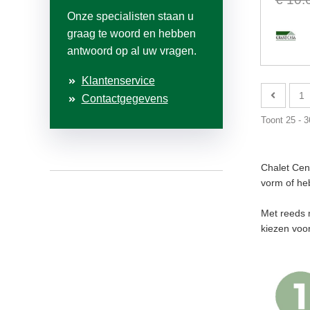
Onze specialisten staan u
graag te woord en hebben
antwoord op al uw vragen.
Klantenservice
1
Contactgegevens
Toont 25 - 
Chalet Cent
vorm of he
Met reeds 
kiezen voo