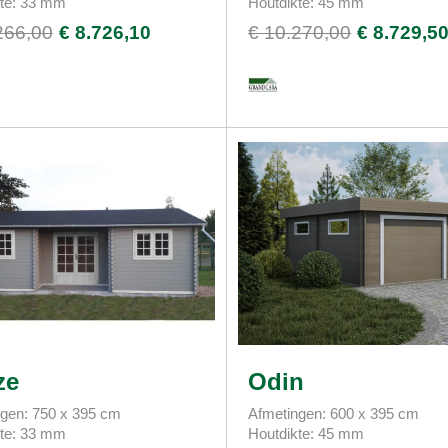
kte: 33 mm
Houtdikte: 45 mm
266,00
€ 8.726,10
€ 10.270,00
€ 8.729,5
ze
Odin
gen: 750 x 395 cm
Afmetingen: 600 x 395 cm
kte: 33 mm
Houtdikte: 45 mm