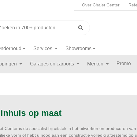
Over Chalet Center
Refe
nderhoud
Services
Showrooms
Promo
appingen
Garages en carports
Merken
inhuis op maat
et Center is de specialist bij uitstek in het uitwerken en produceren va
ifieke vorm of hebt u nood aan een constructie volledig afgestemd o