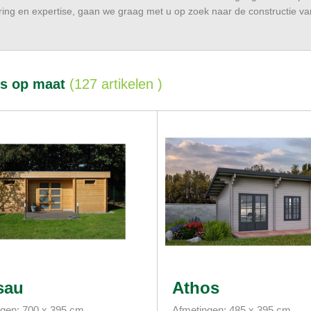
ring en expertise, gaan we graag met u op zoek naar de constructie va
is op maat
(
127 artikelen
)
sau
Athos
gen: 700 x 395 cm
Afmetingen: 485 x 395 cm