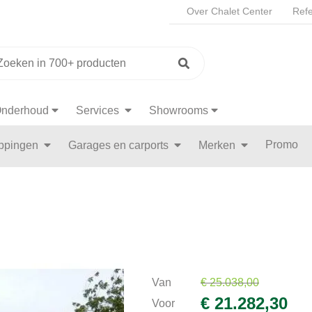
Over Chalet Center
Refe
nderhoud
Services
Showrooms
Promo
appingen
Garages en carports
Merken
Van
€ 25.038,00
€ 21.282,30
Voor