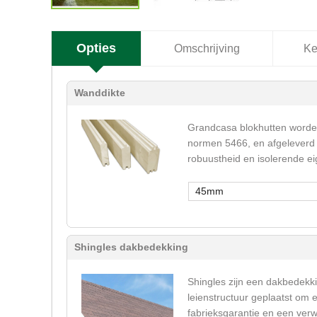
Opties
Omschrijving
Ke
Wanddikte
Grandcasa blokhutten worden
normen 5466, en afgeleverd 
robuustheid en isolerende e
45mm
Shingles dakbedekking
Shingles zijn een dakbedekki
leienstructuur geplaatst om 
fabrieksgarantie en een verw