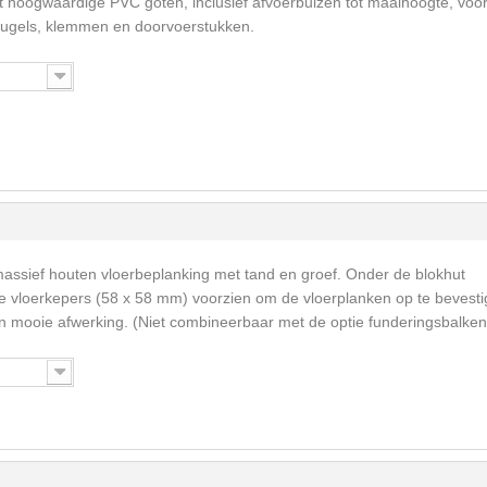
t hoogwaardige PVC goten, inclusief afvoerbuizen tot maaihoogte, voo
eugels, klemmen en doorvoerstukken.
massief houten vloerbeplanking met tand en groef. Onder de blokhut
vloerkepers (58 x 58 mm) voorzien om de vloerplanken op te bevesti
een mooie afwerking. (Niet combineerbaar met de optie funderingsbalken