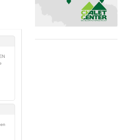
NEN
e
een