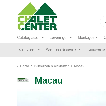
Catalogussen
Leveringen
Montages
O
Tuinhuizen
Wellness & sauna
Tuinoverk
Home
Tuinhuizen & blokhutten
Macau
Macau