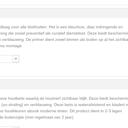
dlaag voor alle blokhutten. Het is een kleurloze, diep indringende en
ng die zowel preventief als curatief dienstdoet. Deze biedt beschermi
erblauwing. De primer dient zowel binnen als buiten op al het zichtb
 na montage.
eve houtbeits waarbij de houtnerf zichtbaar blijft. Deze biedt bescherm
v-straling) en verblauwing. Deze beits is waterafstotend en bladert n
ke houtkleuren alsook moderne tinten. Dit product dient in 2-3 lagen
 buitenzijde (met regelmaat van 2 jaar).