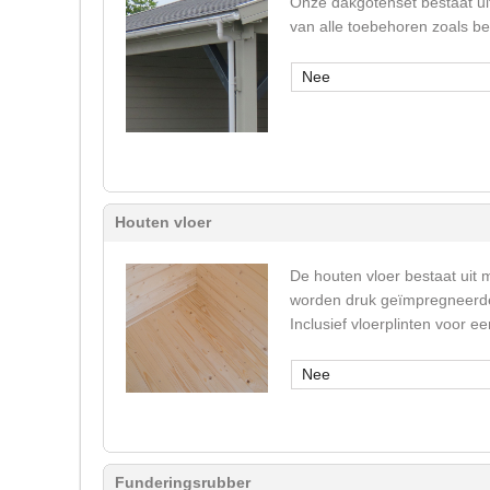
Onze dakgotenset bestaat ui
van alle toebehoren zoals b
Nee
Houten vloer
De houten vloer bestaat uit 
worden druk geïmpregneerde 
Inclusief vloerplinten voor 
Nee
Funderingsrubber