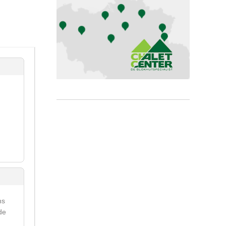
ns
de