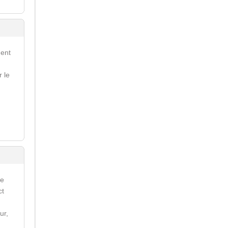
ment
r le
re
ct
ur,