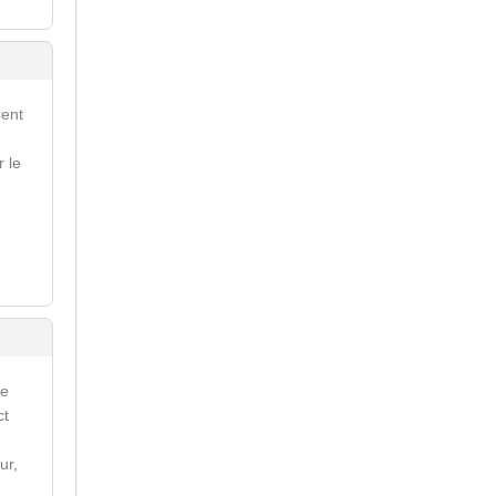
ment
r le
re
ct
ur,