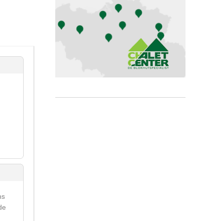
ns
de