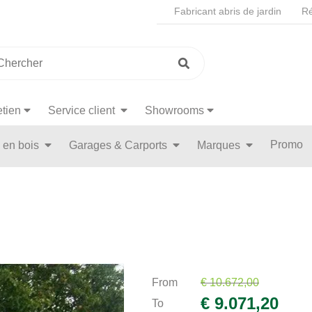
Fabricant abris de jardin
Ré
etien
Service client
Showrooms
Promo
n en bois
Garages & Carports
Marques
From
€ 10.672,00
€ 9.071,20
To