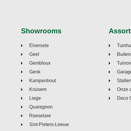
Showrooms
Assort
Elversele
Tuinhu
Geel
Buiten
Gembloux
Tuino
Genk
Garage
Kampenhout
Stalle
Kruisem
Onze 
Liege
Deco 
Quaregnon
Roeselare
Sint-Pieters-Leeuw