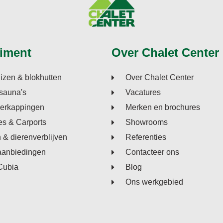
iment
Over Chalet Center
izen & blokhutten
Over Chalet Center
sauna's
Vacatures
verkappingen
Merken en brochures
s & Carports
Showrooms
n & dierenverblijven
Referenties
aanbiedingen
Contacteer ons
Cubia
Blog
Ons werkgebied