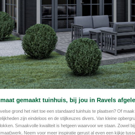
maat gemaakt tuinhuis, bij jou in Ravels afgel
velse grond het niet toe een standaard tuinhuis te plaatsen? Of maak 
ijkheden zijn eindeloos en de stijlkeuzes divers. Van kleine opbergru
okken. Smaakvolle kwaliteit is hetgeen waarvoor we staan. Zowel bij 
 (maat)werk. Neem voor meer inspiratie gerust al even een kijkje tus