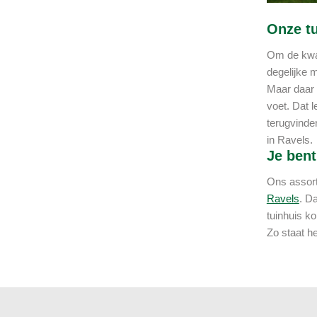
Onze tu
Om de kwal
degelijke 
Maar daar 
voet. Dat l
terugvinden
in Ravels.
Je bent
Ons assort
Ravels
. D
tuinhuis k
Zo staat he