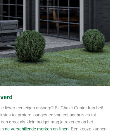
everd
je liever een eigen ontwerp? Bij Chalet Center kan het!
imtes tot grotere lounges en van cottagehuisjes tot
een groot als klein budget mag je rekenen op het
sen
de verschillende merken en lijnen
. Een keuze kunnen