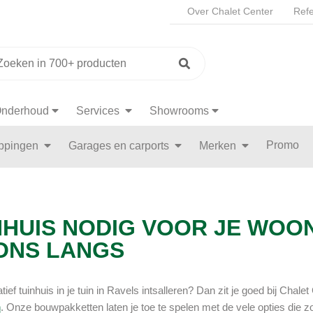
Over Chalet Center
Refe
nderhoud
Services
Showrooms
Promo
appingen
Garages en carports
Merken
NHUIS NODIG VOOR JE WOO
 ONS LANGS
tief tuinhuis in je tuin in Ravels intsalleren? Dan zit je goed bij Chalet
n
. Onze bouwpakketten laten je toe te spelen met de vele opties die 