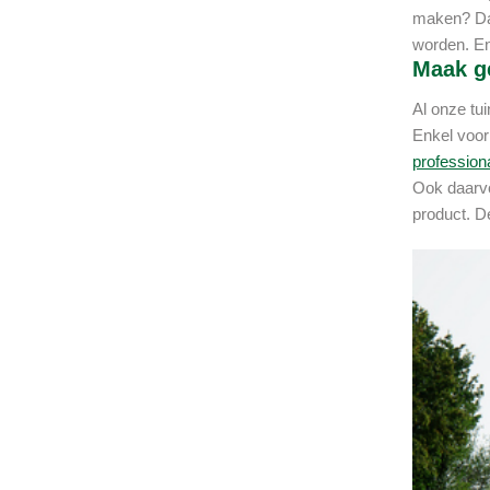
maken? Dan
worden. En
Maak ge
Al onze tui
Enkel voor 
profession
Ook daarv
product. De