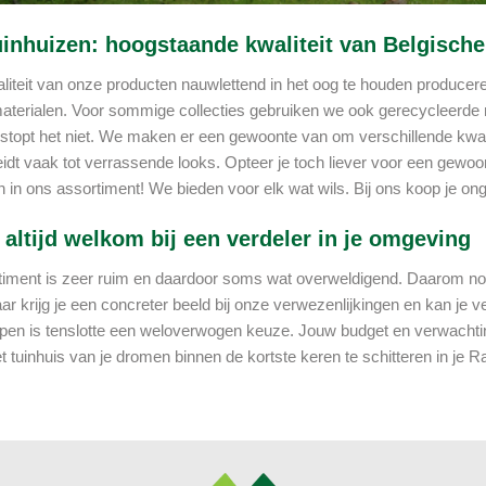
inhuizen: hoogstaande kwaliteit van Belgisch
iteit van onze producten nauwlettend in het oog te houden produce
materialen. Voor sommige collecties gebruiken we ook gerecycleerde
stopt het niet. We maken er een gewoonte van om verschillende kwali
eidt vaak tot verrassende looks. Opteer je toch liever voor een gewoon
 in ons assortiment! We bieden voor elk wat wils. Bij ons koop je ongetw
 altijd welkom bij een verdeler in je omgeving
iment is zeer ruim en daardoor soms wat overweldigend. Daarom nodi
aar krijg je een concreter beeld bij onze verwezenlijkingen en kan j
open is tenslotte een weloverwogen keuze. Jouw budget en verwachtin
t tuinhuis van je dromen binnen de kortste keren te schitteren in je Ra