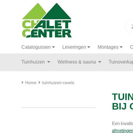
Catalogussen
Leveringen
Montages
O
Tuinhuizen
Wellness & sauna
Tuinoverk
Home
tuinhuizen-ravels
TUI
BIJ
Een kwalita
afmetinge