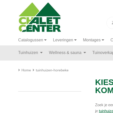
Catalogussen
Leveringen
Montages
O
Tuinhuizen
Wellness & sauna
Tuinoverk
Home
tuinhuizen-horebeke
KIE
KOM
Zoek je ee
je
tuinhuize