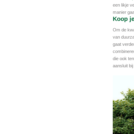
een likje 
manier gaat
Koop je
Om de kwal
van duurza
gaat verde
combineren
die ook ter
aansluit bi