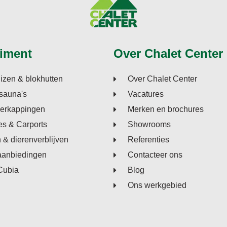
iment
Over Chalet Center
izen & blokhutten
Over Chalet Center
sauna's
Vacatures
verkappingen
Merken en brochures
s & Carports
Showrooms
n & dierenverblijven
Referenties
aanbiedingen
Contacteer ons
Cubia
Blog
Ons werkgebied