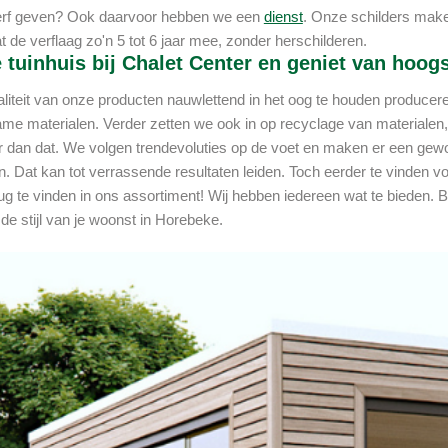
verf geven? Ook daarvoor hebben we een
dienst
. Onze schilders maken
 de verflaag zo'n 5 tot 6 jaar mee, zonder herschilderen.
 tuinhuis bij Chalet Center en geniet van hoog
iteit van onze producten nauwlettend in het oog te houden produce
me materialen. Verder zetten we ook in op recyclage van materialen
r dan dat. We volgen trendevoluties op de voet en maken er een gewo
. Dat kan tot verrassende resultaten leiden. Toch eerder te vinden vo
ug te vinden in ons assortiment! Wij hebben iedereen wat te bieden. Bi
j de stijl van je woonst in Horebeke.