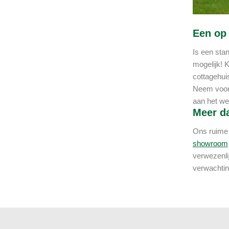
Een op 
Is een sta
mogelijk! K
cottagehuis
Neem voor 
aan het we
Meer da
Ons ruime 
showroom
verwezenli
verwachtin