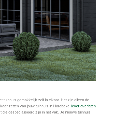
 tuinhuis gemakkelijk zelf in elkaar. Het zijn alleen de
elkaar zetten van jouw tuinhuis in Horebeke
liever overlaten
 die gespecialiseerd zijn in het vak. Je nieuwe tuinhuis