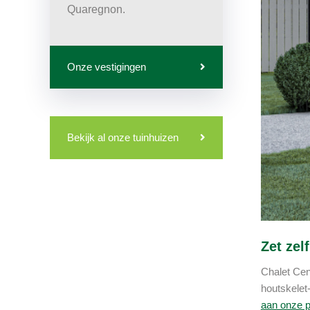
Quaregnon.
Onze vestigingen
Bekijk al onze tuinhuizen
Zet zel
Chalet Cent
houtskelet-
aan onze p