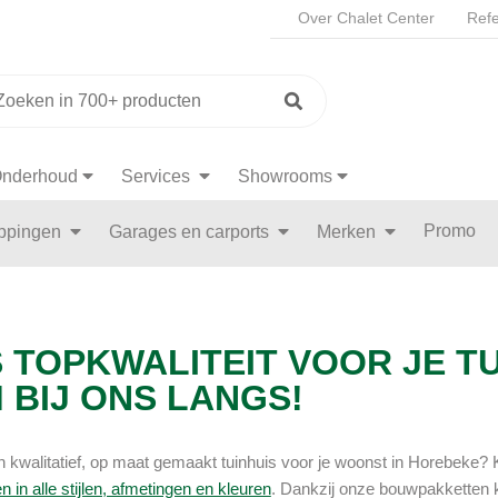
Over Chalet Center
Refe
nderhoud
Services
Showrooms
Promo
appingen
Garages en carports
Merken
S TOPKWALITEIT VOOR JE TU
 BIJ ONS LANGS!
n kwalitatief, op maat gemaakt tuinhuis voor je woonst in Horebeke? 
n in alle stijlen, afmetingen en kleuren
. Dankzij onze bouwpakketten k