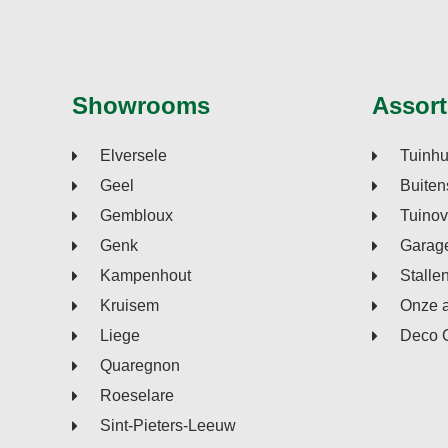
Showrooms
Assort
Elversele
Tuinhu
Geel
Buiten
Gembloux
Tuino
Genk
Garage
Kampenhout
Stalle
Kruisem
Onze 
Liege
Deco 
Quaregnon
Roeselare
Sint-Pieters-Leeuw