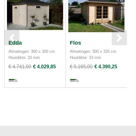
Edda
Flos
C
Afmetingen: 300 x 300 cm
Afmetingen: 300 x 335 cm
Af
Houtdikte: 33 mm
Houtdikte: 33 mm
Ho
€ 4.741,00
€ 4.029,85
€ 5.165,00
€ 4.390,25
€ 