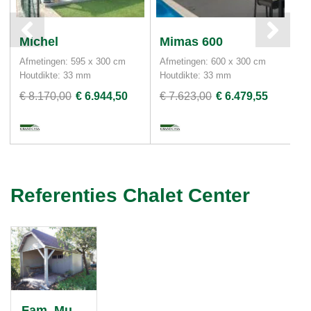
Michel
Mimas 600
M
Afmetingen: 595 x 300 cm
Afmetingen: 600 x 300 cm
Af
Houtdikte: 33 mm
Houtdikte: 33 mm
Ho
€ 8.170,00
€ 6.944,50
€ 7.623,00
€ 6.479,55
€ 
Referenties Chalet Center
Fam. Muys