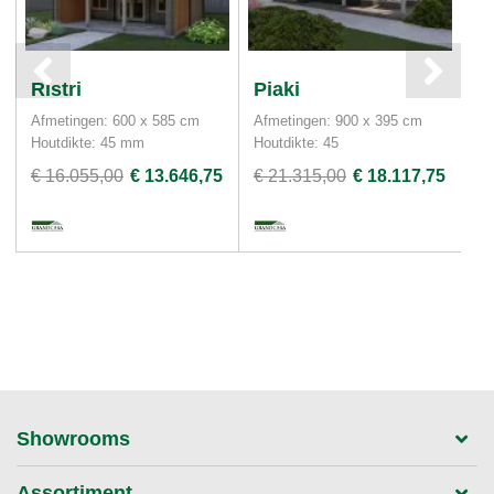
Ristri
Piaki
P
Afmetingen: 600 x 585 cm
Afmetingen: 900 x 395 cm
Af
Houtdikte: 45 mm
Houtdikte: 45
Ho
€ 16.055,00
€ 13.646,75
€ 21.315,00
€ 18.117,75
€ 
Showrooms
Assortiment