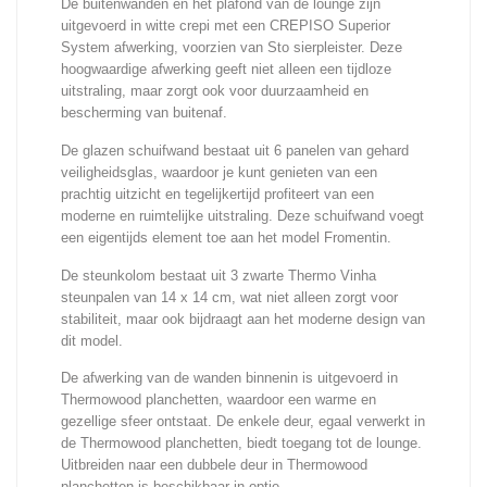
De buitenwanden en het plafond van de lounge zijn
uitgevoerd in witte crepi met een CREPISO Superior
System afwerking, voorzien van Sto sierpleister. Deze
hoogwaardige afwerking geeft niet alleen een tijdloze
uitstraling, maar zorgt ook voor duurzaamheid en
bescherming van buitenaf.
De glazen schuifwand bestaat uit 6 panelen van gehard
veiligheidsglas, waardoor je kunt genieten van een
prachtig uitzicht en tegelijkertijd profiteert van een
moderne en ruimtelijke uitstraling. Deze schuifwand voegt
een eigentijds element toe aan het model Fromentin.
De steunkolom bestaat uit 3 zwarte Thermo Vinha
steunpalen van 14 x 14 cm, wat niet alleen zorgt voor
stabiliteit, maar ook bijdraagt aan het moderne design van
dit model.
De afwerking van de wanden binnenin is uitgevoerd in
Thermowood planchetten, waardoor een warme en
gezellige sfeer ontstaat. De enkele deur, egaal verwerkt in
de Thermowood planchetten, biedt toegang tot de lounge.
Uitbreiden naar een dubbele deur in Thermowood
planchetten is beschikbaar in optie.