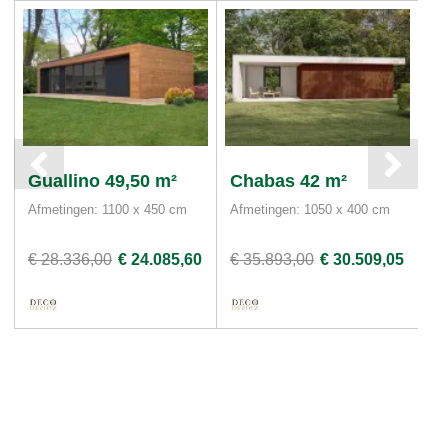
Guallino 49,50 m²
Chabas 42 m²
D
Afmetingen: 1100 x 450 cm
Afmetingen: 1050 x 400 cm
Af
€ 28.336,00
€ 24.085,60
€ 35.893,00
€ 30.509,05
€ 