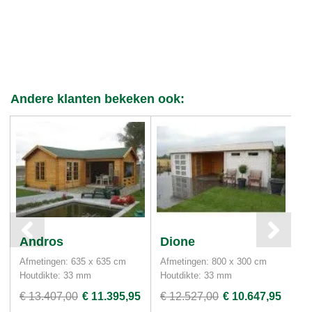
Andere klanten bekeken ook:
Andros
Dione
E
Afmetingen: 635 x 635 cm
Afmetingen: 800 x 300 cm
Af
Houtdikte: 33 mm
Houtdikte: 33 mm
Ho
€ 13.407,00
€ 11.395,95
€ 12.527,00
€ 10.647,95
€ 