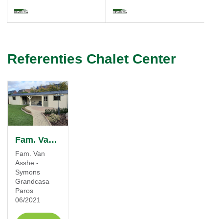
Referenties Chalet Center
Fam. Van Asshe - Symons
Fam. Van
Asshe -
Symons
Grandcasa
Paros
06/2021