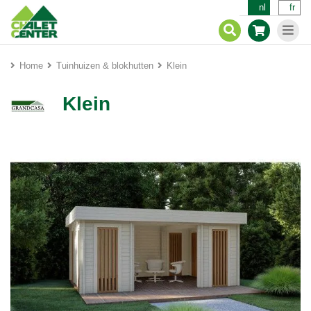
nl
fr
Home
Tuinhuizen & blokhutten
Klein
Klein