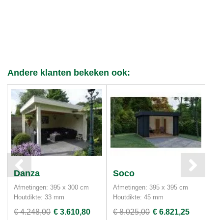
Andere klanten bekeken ook:
Danza
Soco
S
Afmetingen: 395 x 300 cm
Afmetingen: 395 x 395 cm
Af
Houtdikte: 33 mm
Houtdikte: 45 mm
Ho
€ 4.248,00
€ 3.610,80
€ 8.025,00
€ 6.821,25
€ 