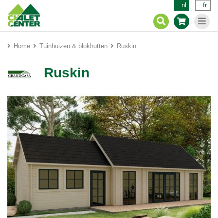
nl
fr
Home
Tuinhuizen & blokhutten
Ruskin
Ruskin