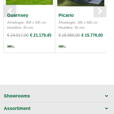
Guernsey
Picario
Ti
Afmetingen: 900 x 545 cm
Afmetingen: 395 x 600 cm
Af
Houtdikte: 45 mm
Houtdikte: 45 mm
Ho
€ 24.917,00
€ 21.179,45
€ 18.560,00
€ 15.776,00
€ 
Showrooms
Assortiment