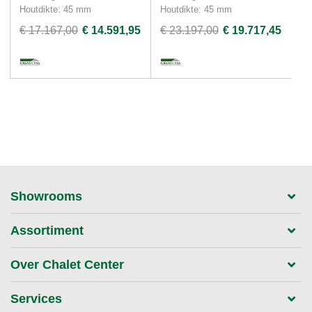
Houtdikte: 45 mm
Houtdikte: 45 mm
Ho
€ 17.167,00
€ 14.591,95
€ 23.197,00
€ 19.717,45
€ 
Showrooms
Assortiment
Over Chalet Center
Services