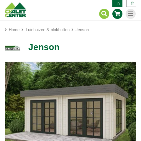
nl
fr
Home
Tuinhuizen & blokhutten
Jenson
Jenson