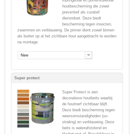
indringende en porïenvullende
houtbescherming die zowel
preventief als curatief
dienstdoet. Deze biedt
bescherming tegen insecten,
zwammen en verblauwing. De primer dient zowel binnen
als buiten op al het zichtbare hout aangebracht te worden
na montage.
Nee
Super protect
Super Protect is een
decoratieve houtbeits waarbij
de houtnerf zichtbaar blijft.
Deze biedt bescherming tegen
weersomstandigheden (uv-
straling) en verblauwing. Deze
beits is waterafstotend en
bladert niet af. Beschikbaar in