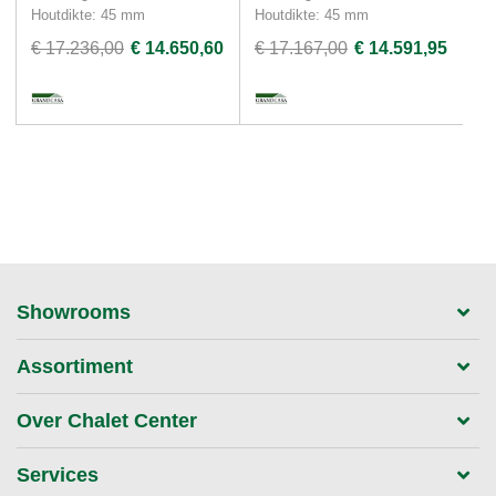
Houtdikte: 45 mm
Houtdikte: 45 mm
Ho
€ 17.236,00
€ 14.650,60
€ 17.167,00
€ 14.591,95
€ 
Showrooms
Assortiment
Over Chalet Center
Services