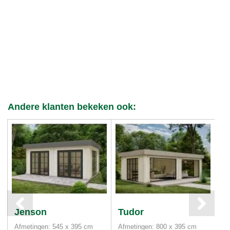
Andere klanten bekeken ook:
Jenson
Tudor
P
Afmetingen: 545 x 395 cm
Afmetingen: 800 x 395 cm
Af