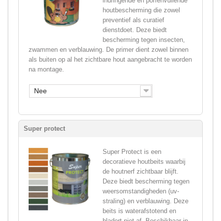
indringende en porïenvullende
houtbescherming die zowel
preventief als curatief
dienstdoet. Deze biedt
bescherming tegen insecten,
zwammen en verblauwing. De primer dient zowel binnen
als buiten op al het zichtbare hout aangebracht te worden
na montage.
Nee
Super protect
Super Protect is een
decoratieve houtbeits waarbij
de houtnerf zichtbaar blijft.
Deze biedt bescherming tegen
weersomstandigheden (uv-
straling) en verblauwing. Deze
beits is waterafstotend en
bladert niet af. Beschikbaar in