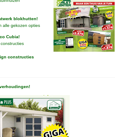
tuinhuizen
atwerk blokhutten!
n alle gekozen opties
eco Cubia!
constructies
ign constructies
itverhoudingen!