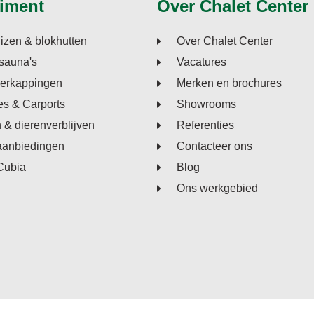
iment
Over Chalet Center
izen & blokhutten
Over Chalet Center
sauna's
Vacatures
verkappingen
Merken en brochures
s & Carports
Showrooms
n & dierenverblijven
Referenties
aanbiedingen
Contacteer ons
Cubia
Blog
Ons werkgebied