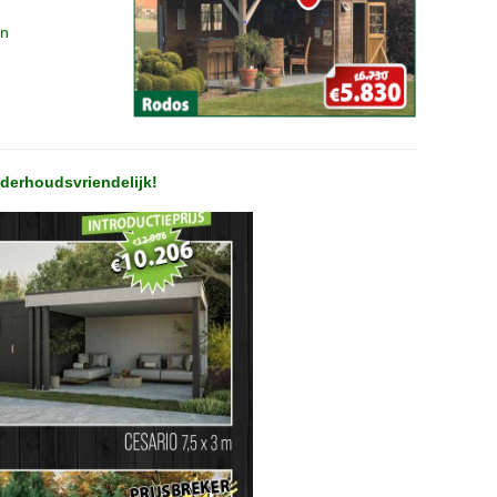
en
derhoudsvriendelijk!