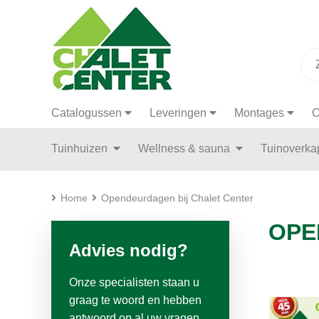
Catalogussen
Leveringen
Montages
O
Tuinhuizen
Wellness & sauna
Tuinoverk
Home
Opendeurdagen bij Chalet Center
OPE
Advies nodig?
Onze specialisten staan u
graag te woord en hebben
antwoord op al uw vragen.