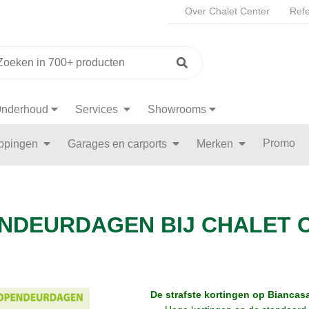
Over Chalet Center
Refe
nderhoud
Services
Showrooms
Promo
appingen
Garages en carports
Merken
NDEURDAGEN BIJ CHALET 
De strafste kortingen op Biancas