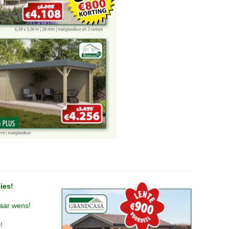
ies!
naar wens!
!