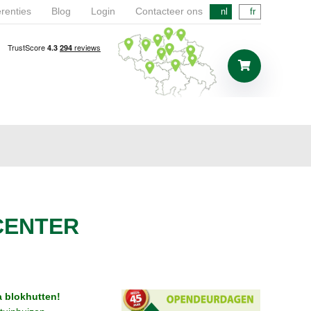
renties
Blog
Login
Contacteer ons
nl
fr
CENTER
a blokhutten!