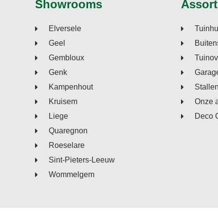
Showrooms
Assort
Elversele
Tuinhu
Geel
Buiten
Gembloux
Tuino
Genk
Garage
Kampenhout
Stalle
Kruisem
Onze 
Liege
Deco 
Quaregnon
Roeselare
Sint-Pieters-Leeuw
Wommelgem