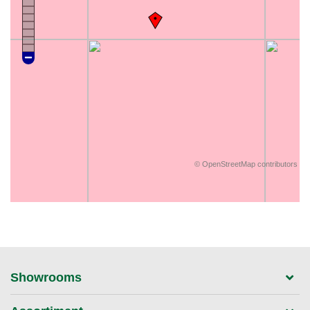
©
OpenStreetMap
contributors
Showrooms