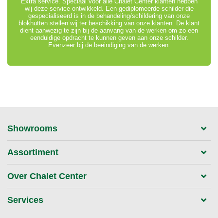
Extra service. Speciaal voor alle Chalet Center klanten hebben
wij deze service ontwikkeld. Een gediplomeerde schilder die
gespecialiseerd is in de behandeling/schildering van onze
blokhutten stellen wij ter beschikking van onze klanten. De klant
dient aanwezig te zijn bij de aanvang van de werken om zo een
eenduidige opdracht te kunnen geven aan onze schilder.
Evenzeer bij de beëindiging van de werken.
Showrooms
Assortiment
Over Chalet Center
Services