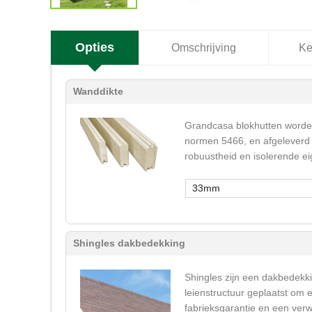
Opties
Omschrijving
Ke
Wanddikte
Grandcasa blokhutten worden
normen 5466, en afgeleverd 
robuustheid en isolerende e
33mm
Shingles dakbedekking
Shingles zijn een dakbedekki
leienstructuur geplaatst om 
fabrieksgarantie en een verw