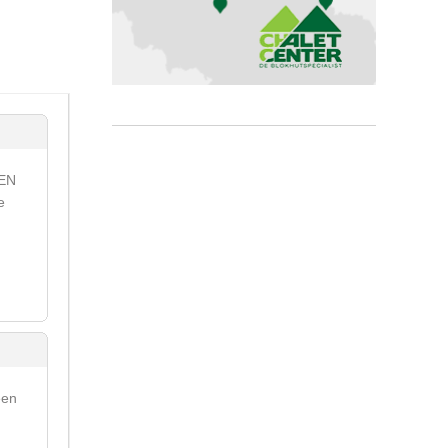
NEN
e
een