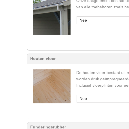
Onze dakgotenset bestaat ui
van alle toebehoren zoals b
Nee
Houten vloer
De houten vloer bestaat uit 
worden druk geïmpregneerde 
Inclusief vloerplinten voor 
Nee
Funderingsrubber