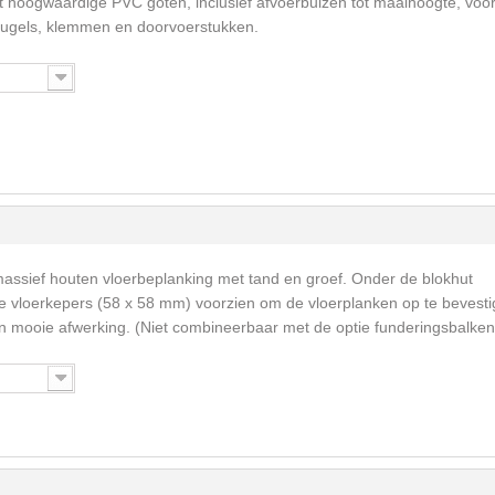
t hoogwaardige PVC goten, inclusief afvoerbuizen tot maaihoogte, voo
eugels, klemmen en doorvoerstukken.
massief houten vloerbeplanking met tand en groef. Onder de blokhut
vloerkepers (58 x 58 mm) voorzien om de vloerplanken op te bevesti
een mooie afwerking. (Niet combineerbaar met de optie funderingsbalken