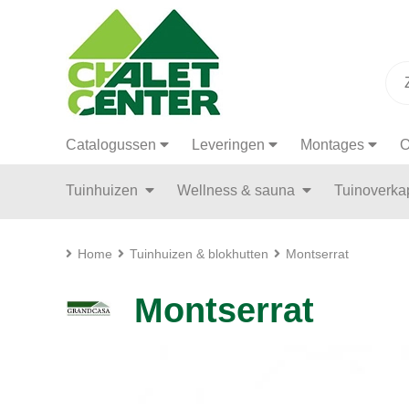
Catalogussen
Leveringen
Montages
O
Tuinhuizen
Wellness & sauna
Tuinoverk
Home
Tuinhuizen & blokhutten
Montserrat
Montserrat