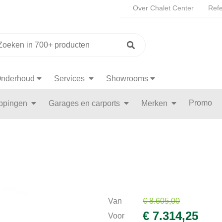
Over Chalet Center
Refe
nderhoud
Services
Showrooms
Promo
appingen
Garages en carports
Merken
Van
€ 8.605,00
€ 7.314,25
Voor