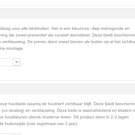
dlaag voor alle blokhutten. Het is een kleurloze, diep indringende en
ng die zowel preventief als curatief dienstdoet. Deze biedt beschermi
erblauwing. De primer dient zowel binnen als buiten op al het zichtb
 na montage.
eve houtbeits waarbij de houtnerf zichtbaar blijft. Deze biedt bescherm
v-straling) en verblauwing. Deze beits is waterafstotend en bladert n
ke houtkleuren alsook moderne tinten. Dit product dient in 2-3 lagen
 buitenzijde (met regelmaat van 2 jaar).