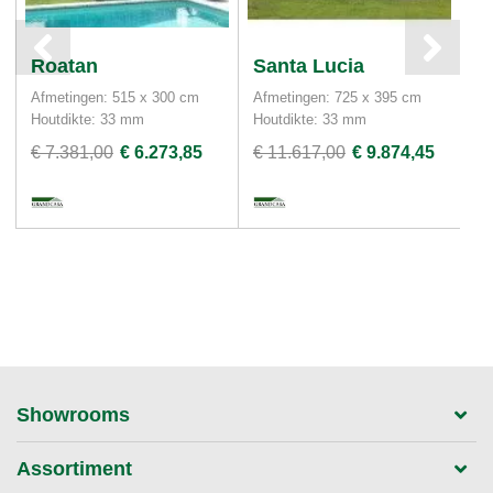
Roatan
Santa Lucia
T
Afmetingen: 515 x 300 cm
Afmetingen: 725 x 395 cm
Af
Houtdikte: 33 mm
Houtdikte: 33 mm
Ho
€ 7.381,00
€ 6.273,85
€ 11.617,00
€ 9.874,45
€ 
Showrooms
Assortiment