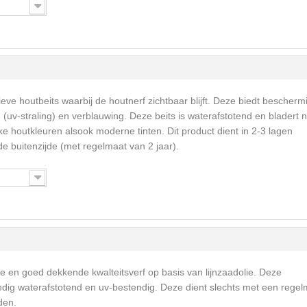
eve houtbeits waarbij de houtnerf zichtbaar blijft. Deze biedt bescherm
v-straling) en verblauwing. Deze beits is waterafstotend en bladert n
ke houtkleuren alsook moderne tinten. Dit product dient in 2-3 lagen
 buitenzijde (met regelmaat van 2 jaar).
me en goed dekkende kwalteitsverf op basis van lijnzaadolie. Deze
ledig waterafstotend en uv-bestendig. Deze dient slechts met een rege
den.