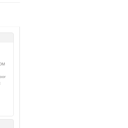
PDM
oor
k