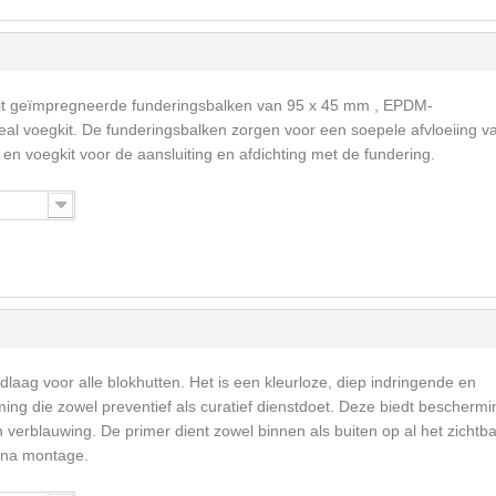
it geïmpregneerde funderingsbalken van 95 x 45 mm , EPDM-
al voegkit. De funderingsbalken zorgen voor een soepele afvloeiing v
en voegkit voor de aansluiting en afdichting met de fundering.
dlaag voor alle blokhutten. Het is een kleurloze, diep indringende en
ng die zowel preventief als curatief dienstdoet. Deze biedt beschermi
erblauwing. De primer dient zowel binnen als buiten op al het zichtb
 na montage.