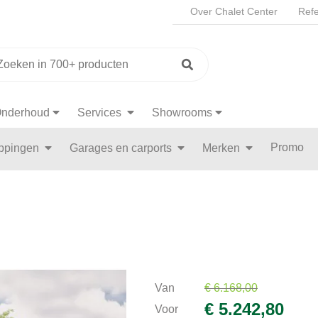
Over Chalet Center
Refe
nderhoud
Services
Showrooms
Promo
appingen
Garages en carports
Merken
Van
€ 6.168,00
€ 5.242,80
Voor