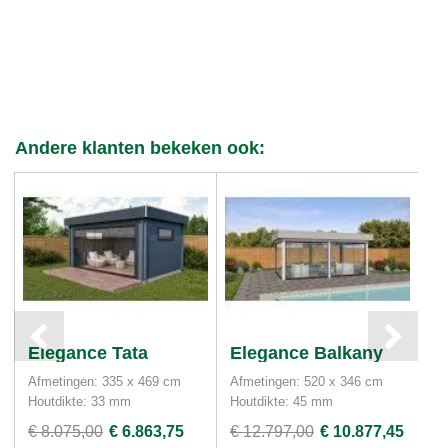
Andere klanten bekeken ook:
Elegance Tata
Elegance Balkany
E
Afmetingen: 335 x 469 cm
Afmetingen: 520 x 346 cm
Af
Houtdikte: 33 mm
Houtdikte: 45 mm
Ho
€ 8.075,00
€ 6.863,75
€ 12.797,00
€ 10.877,45
€ 