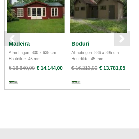
Madeira
Boduri
S
Afmetingen: 800 x 635 cm
Afmetingen: 836 x 395 cm
Af
Houtdikte: 45 mm
Houtdikte: 45 mm
Ho
€ 16.640,00
€ 14.144,00
€ 16.213,00
€ 13.781,05
€ 