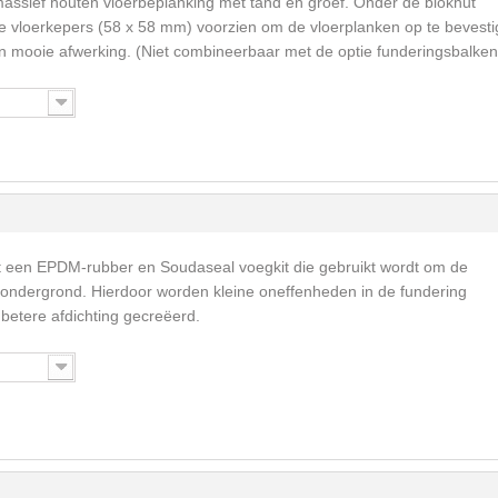
massief houten vloerbeplanking met tand en groef. Onder de blokhut
vloerkepers (58 x 58 mm) voorzien om de vloerplanken op te bevesti
een mooie afwerking. (Niet combineerbaar met de optie funderingsbalken
t een EPDM-rubber en Soudaseal voegkit die gebruikt wordt om de
 ondergrond. Hierdoor worden kleine oneffenheden in de fundering
betere afdichting gecreëerd.