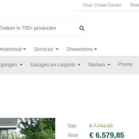
Over Chalet Center
Refe
nderhoud
Services
Showrooms
Promo
appingen
Garages en carports
Merken
Van
€ 7.741,00
€ 6.579,85
Voor