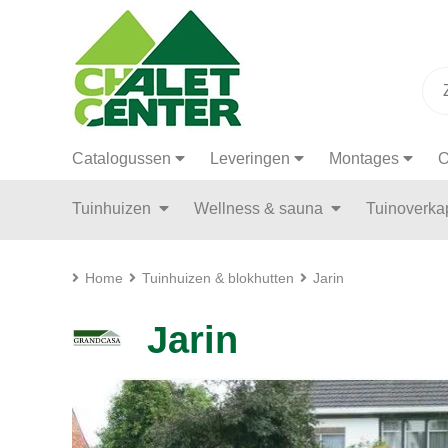
Catalogussen
Leveringen
Montages
O
Tuinhuizen
Wellness & sauna
Tuinoverk
Home
Tuinhuizen & blokhutten
Jarin
Jarin