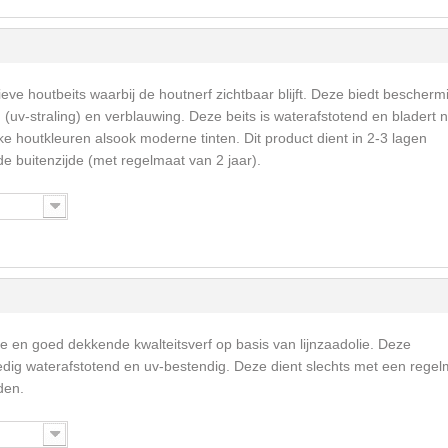
eve houtbeits waarbij de houtnerf zichtbaar blijft. Deze biedt bescherm
v-straling) en verblauwing. Deze beits is waterafstotend en bladert n
ke houtkleuren alsook moderne tinten. Dit product dient in 2-3 lagen
 buitenzijde (met regelmaat van 2 jaar).
me en goed dekkende kwalteitsverf op basis van lijnzaadolie. Deze
ledig waterafstotend en uv-bestendig. Deze dient slechts met een rege
den.