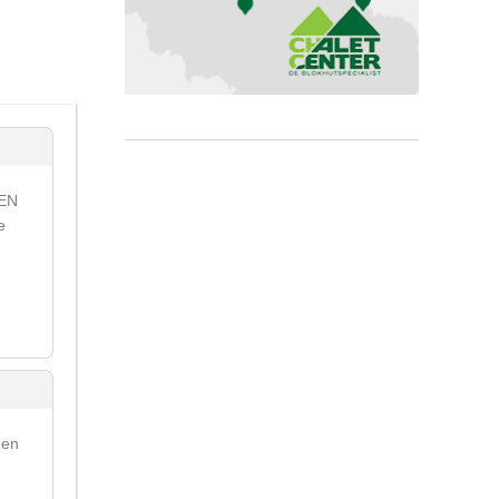
NEN
e
een