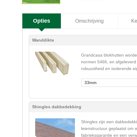
Opties
Omschrijving
Ke
Wanddikte
Grandcasa blokhutten worden
normen 5466, en afgeleverd 
robuustheid en isolerende e
33mm
Shingles dakbedekking
Shingles zijn een dakbedekki
leienstructuur geplaatst om 
fabrieksgarantie en een verw