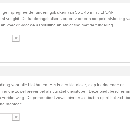
it geïmpregneerde funderingsbalken van 95 x 45 mm , EPDM-
al voegkit. De funderingsbalken zorgen voor een soepele afvloeiing v
en voegkit voor de aansluiting en afdichting met de fundering.
dlaag voor alle blokhutten. Het is een kleurloze, diep indringende en
ng die zowel preventief als curatief dienstdoet. Deze biedt beschermi
erblauwing. De primer dient zowel binnen als buiten op al het zichtb
 na montage.