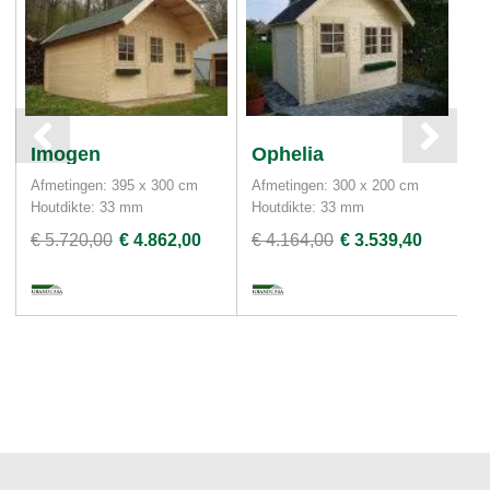
Imogen
Ophelia
O
Afmetingen: 395 x 300 cm
Afmetingen: 300 x 200 cm
Af
Houtdikte: 33 mm
Houtdikte: 33 mm
Ho
€ 5.720,00
€ 4.862,00
€ 4.164,00
€ 3.539,40
€ 