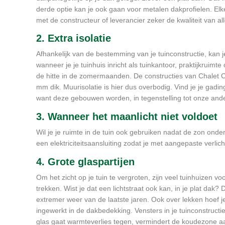
derde optie kan je ook gaan voor metalen dakprofielen. El
met de constructeur of leverancier zeker de kwaliteit van al
2. Extra isolatie
Afhankelijk van de bestemming van je tuinconstructie, kan j
wanneer je je tuinhuis inricht als tuinkantoor, praktijkruimt
de hitte in de zomermaanden. De constructies van Chalet 
mm dik. Muurisolatie is hier dus overbodig. Vind je je gadi
want deze gebouwen worden, in tegenstelling tot onze ande
3. Wanneer het maanlicht niet voldoet
Wil je je ruimte in de tuin ook gebruiken nadat de zon onde
een elektriciteitsaansluiting zodat je met aangepaste verlic
4. Grote glaspartijen
Om het zicht op je tuin te vergroten, zijn veel tuinhuizen 
trekken. Wist je dat een lichtstraat ook kan, in je plat dak?
extremer weer van de laatste jaren. Ook over lekken hoef 
ingewerkt in de dakbedekking. Vensters in je tuinconstruct
glas gaat warmteverlies tegen, vermindert de koudezone aan