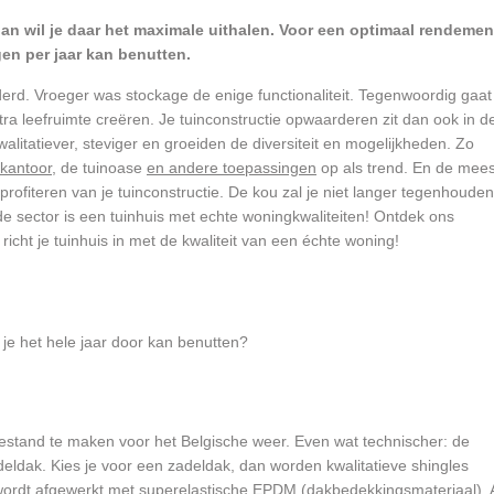
dan wil je daar het maximale uithalen. Voor een optimaal rendemen
gen per jaar kan benutten.
derd. Vroeger was stockage de enige functionaliteit. Tegenwoordig gaat
a leefruimte creëren. Je tuinconstructie opwaarderen zit dan ook in de l
alitatiever, steviger en groeiden de diversiteit en mogelijkheden. Zo
nkantoor
, de tuinoase
en andere toepassingen
op als trend. En de mees
 profiteren van je tuinconstructie. De kou zal je niet langer tegenhoude
 de sector is een tuinhuis met echte woningkwaliteiten! Ontdek ons
cht je tuinhuis in met de kwaliteit van een échte woning!
t je het hele jaar door kan benutten?
s bestand te maken voor het Belgische weer. Even wat technischer: de
deldak. Kies je voor een zadeldak, dan worden kwalitatieve shingles
 wordt afgewerkt met superelastische EPDM (dakbedekkingsmateriaal). 