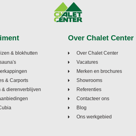
iment
Over Chalet Center
izen & blokhutten
Over Chalet Center
sauna's
Vacatures
verkappingen
Merken en brochures
s & Carports
Showrooms
n & dierenverblijven
Referenties
aanbiedingen
Contacteer ons
Cubia
Blog
Ons werkgebied