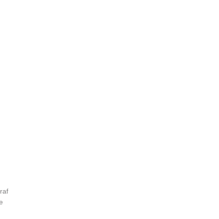
raf
e