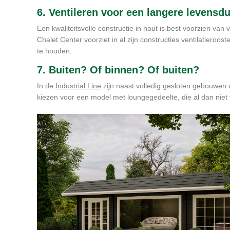
6. Ventileren voor een langere levensd
Een kwaliteitsvolle constructie in hout is best voorzien van 
Chalet Center voorziet in al zijn constructies ventilatier
te houden.
7. Buiten? Of binnen? Of buiten?
In de
Industrial Line
zijn naast volledig gesloten gebouwen 
kiezen voor een model met loungegedeelte, die al dan niet 