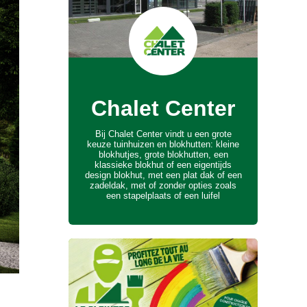
Chalet Center
Bij Chalet Center vindt u een grote
keuze tuinhuizen en blokhutten: kleine
blokhutjes, grote blokhutten, een
klassieke blokhut of een eigentijds
design blokhut, met een plat dak of een
zadeldak, met of zonder opties zoals
een stapelplaats of een luifel