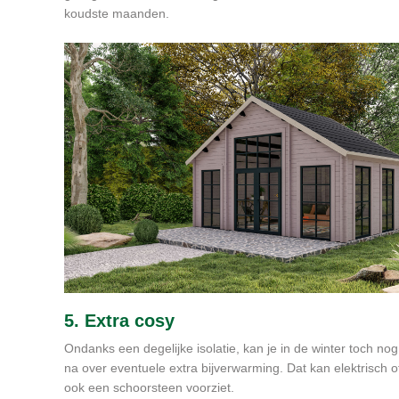
koudste maanden.
5. Extra cosy
Ondanks een degelijke isolatie, kan je in de winter toch 
na over eventuele extra bijverwarming. Dat kan elektrisch o
ook een schoorsteen voorziet.