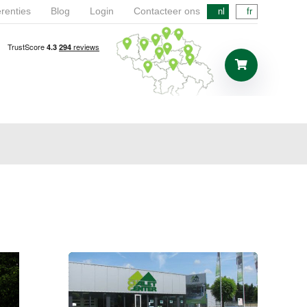
renties
Blog
Login
Contacteer ons
nl
fr