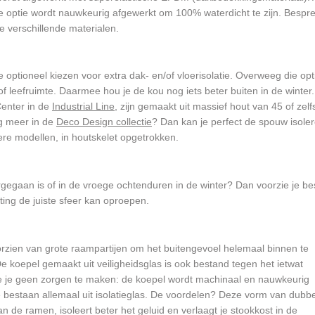
ke optie wordt nauwkeurig afgewerkt om 100% waterdicht te zijn. Bespr
le verschillende materialen.
e optioneel kiezen voor extra dak- en/of vloerisolatie. Overweeg die opt
e of leefruimte. Daarmee hou je de kou nog iets beter buiten in de winter
Center in de
Industrial Line
, zijn gemaakt uit massief hout van 45 of zelf
ng meer in de
Deco Design collectie
? Dan kan je perfect de spouw isoler
re modellen, in houtskelet opgetrokken.
rgegaan is of in de vroege ochtenduren in de winter? Dan voorzie je be
hting de juiste sfeer kan oproepen.
voorzien van grote raampartijen om het buitengevoel helemaal binnen te
 De koepel gemaakt uit veiligheidsglas is ook bestand tegen het ietwat
je je geen zorgen te maken: de koepel wordt machinaal en nauwkeurig
ie bestaan allemaal uit isolatieglas. De voordelen? Deze vorm van dubbe
 de ramen, isoleert beter het geluid en verlaagt je stookkost in de