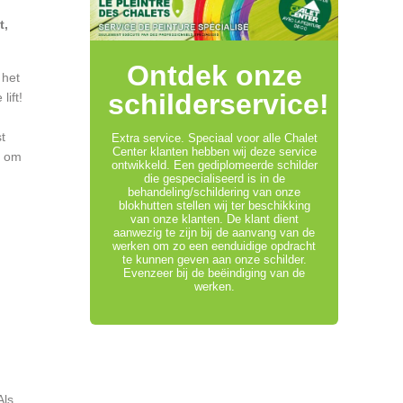
t,
Ontdek onze
 het
schilderservice!
ift!
t
Extra service. Speciaal voor alle Chalet
Center klanten hebben wij deze service
n om
ontwikkeld. Een gediplomeerde schilder
die gespecialiseerd is in de
behandeling/schildering van onze
blokhutten stellen wij ter beschikking
van onze klanten. De klant dient
aanwezig te zijn bij de aanvang van de
werken om zo een eenduidige opdracht
te kunnen geven aan onze schilder.
Evenzeer bij de beëindiging van de
werken.
Als