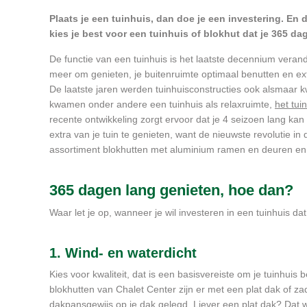
Plaats je een tuinhuis, dan doe je een investering. En 
kies je best voor een tuinhuis of blokhut dat je 365 da
De functie van een tuinhuis is het laatste decennium veran
meer om genieten, je buitenruimte optimaal benutten en extr
De laatste jaren werden
tuinhuisconstructies ook alsmaar kw
kwamen onder andere een tuinhuis als relaxruimte,
het tui
recente ontwikkeling zorgt ervoor dat je 4 seizoen lang kan
extra van je tuin te genieten, want de nieuwste revolutie in
assortiment blokhutten met aluminium ramen en deuren en ri
365 dagen lang genieten, hoe dan?
Waar let je op, wanneer je wil investeren in een tuinhuis da
1. Wind- en waterdicht
Kies voor kwaliteit, dat is een basisvereiste om je tuinhui
blokhutten van Chalet Center zijn er met een plat dak of za
dakpansgewijs op je dak gelegd. Liever een plat dak? Dat