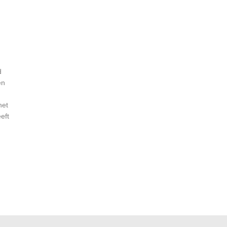
d
en
het
eft