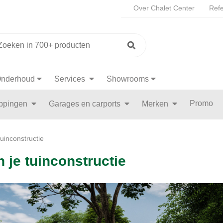
Over Chalet Center
Refe
nderhoud
Services
Showrooms
Promo
appingen
Garages en carports
Merken
uinconstructie
 je tuinconstructie