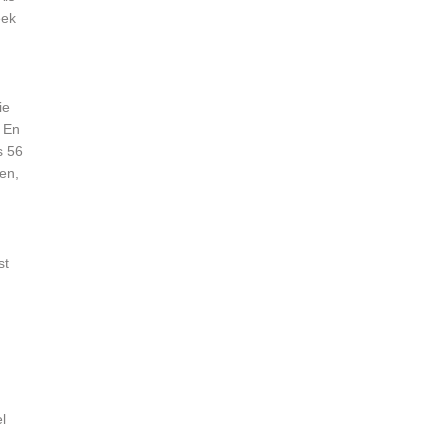
eek
ie
. En
s 56
en,
st
l