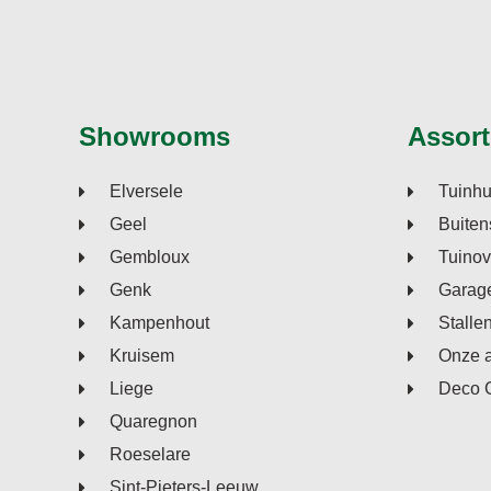
Showrooms
Assort
Elversele
Tuinhu
Geel
Buiten
Gembloux
Tuino
Genk
Garage
Kampenhout
Stalle
Kruisem
Onze 
Liege
Deco 
Quaregnon
Roeselare
Sint-Pieters-Leeuw