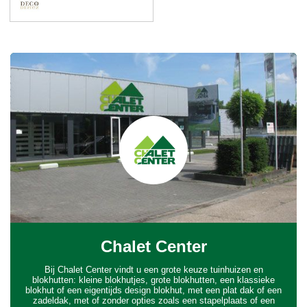
Chalet Center
Bij Chalet Center vindt u een grote keuze tuinhuizen en
blokhutten: kleine blokhutjes, grote blokhutten, een klassieke
blokhut of een eigentijds design blokhut, met een plat dak of een
zadeldak, met of zonder opties zoals een stapelplaats of een