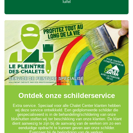
luifel
Ontdek onze schilderservice
Extra service. Speciaal voor alle Chalet Center klanten hebben
wij deze service ontwikkeld. Een gediplomeerde schilder die
gespecialiseerd is in de behandeling/schildering van onze
blokhutten stellen wij ter beschikking van onze klanten. De klant
dient aanwezig te zijn bij de aanvang van de werken om zo een
eenduidige opdracht te kunnen geven aan onze schilder.
Evenzeer bij de beëindiging van de werken.