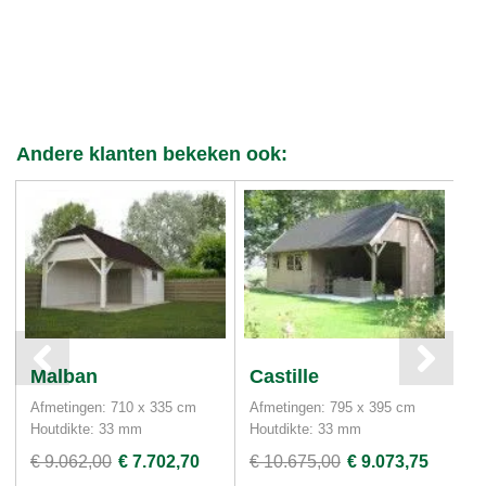
Andere klanten bekeken ook:
Malban
Castille
S
Afmetingen: 710 x 335 cm
Afmetingen: 795 x 395 cm
Af
Houtdikte: 33 mm
Houtdikte: 33 mm
€ 9.062,00
€ 7.702,70
€ 10.675,00
€ 9.073,75
€ 