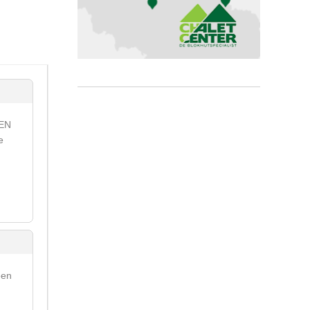
NEN
e
een