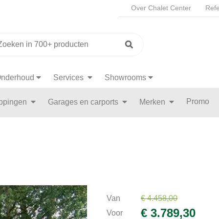
Over Chalet Center
Refe
nderhoud
Services
Showrooms
Promo
appingen
Garages en carports
Merken
Van
€ 4.458,00
€ 3.789,30
Voor