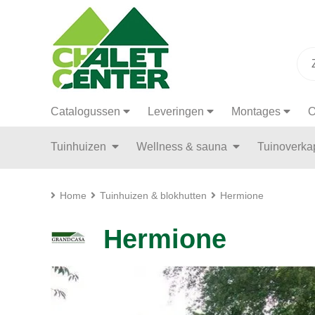
Catalogussen
Leveringen
Montages
O
Tuinhuizen
Wellness & sauna
Tuinoverk
Home
Tuinhuizen & blokhutten
Hermione
Hermione