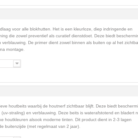
dlaag voor alle blokhutten. Het is een kleurloze, diep indringende en
ng die zowel preventief als curatief dienstdoet. Deze biedt beschermi
erblauwing. De primer dient zowel binnen als buiten op al het zichtb
 na montage.
eve houtbeits waarbij de houtnerf zichtbaar blijft. Deze biedt bescherm
v-straling) en verblauwing. Deze beits is waterafstotend en bladert n
ke houtkleuren alsook moderne tinten. Dit product dient in 2-3 lagen
 buitenzijde (met regelmaat van 2 jaar).