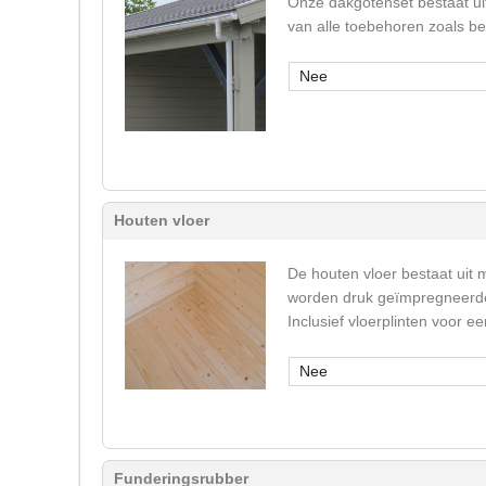
Onze dakgotenset bestaat ui
van alle toebehoren zoals b
Nee
Houten vloer
De houten vloer bestaat uit 
worden druk geïmpregneerde 
Inclusief vloerplinten voor 
Nee
Funderingsrubber