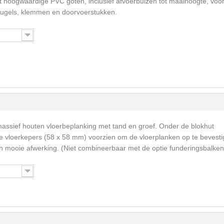
t hoogwaardige PVC goten, inclusief afvoerbuizen tot maaihoogte, voo
eugels, klemmen en doorvoerstukken.
massief houten vloerbeplanking met tand en groef. Onder de blokhut
vloerkepers (58 x 58 mm) voorzien om de vloerplanken op te bevesti
een mooie afwerking. (Niet combineerbaar met de optie funderingsbalken