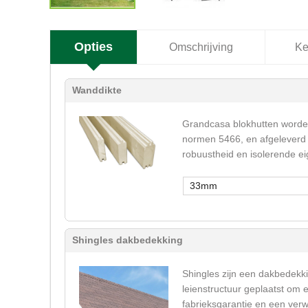
Opties
Omschrijving
Ke
Wanddikte
Grandcasa blokhutten worden
normen 5466, en afgeleverd 
robuustheid en isolerende e
33mm
Shingles dakbedekking
Shingles zijn een dakbedekki
leienstructuur geplaatst om 
fabrieksgarantie en een verw