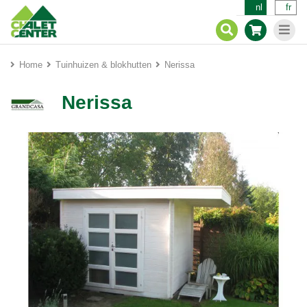
nl
fr
Home
Tuinhuizen & blokhutten
Nerissa
Nerissa