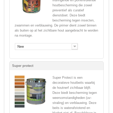
indringende en porïenvullende
houtbescherming die zowel
preventief als curatief
dienstdoet. Deze biedt
bescherming tegen insecten,
zwammen en verblauwing. De primer dient zowel binnen
als buiten op al het zichtbare hout aangebracht te worden
na montage.
Nee
Super protect
Super Protect is een
decoratieve houtbeits waarbij
de houtnerf zichtbaar blijft.
Deze biedt bescherming tegen
weersomstandigheden (uv-
straling) en verblauwing. Deze
beits is waterafstotend en
bladert niet af. Beschikbaar in