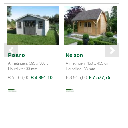
Pisano
Nelson
B
Afmetingen: 395 x 300 cm
Afmetingen: 450 x 435 cm
Af
Houtdikte: 33 mm
Houtdikte: 33 mm
Ho
€ 5.166,00
€ 4.391,10
€ 8.915,00
€ 7.577,75
€ 