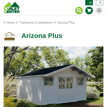
nl
fr
Home
Tuinhuizen & blokhutten
Arizona Plus
Arizona Plus