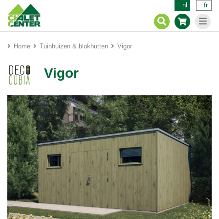
nl
fr
Home
Tuinhuizen & blokhutten
Vigor
Vigor