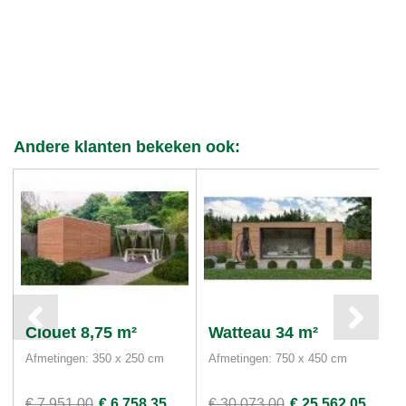
Andere klanten bekeken ook:
Clouet 8,75 m²
Watteau 34 m²
S
Afmetingen: 350 x 250 cm
Afmetingen: 750 x 450 cm
Af
Ho
€ 7.951,00
€ 6.758,35
€ 30.073,00
€ 25.562,05
€ 