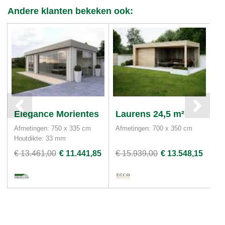
Andere klanten bekeken ook:
Elegance Morientes
Laurens 24,5 m²
S
Afmetingen: 750 x 335 cm
Afmetingen: 700 x 350 cm
Af
Houtdikte: 33 mm
€ 13.461,00
€ 11.441,85
€ 15.939,00
€ 13.548,15
€ 