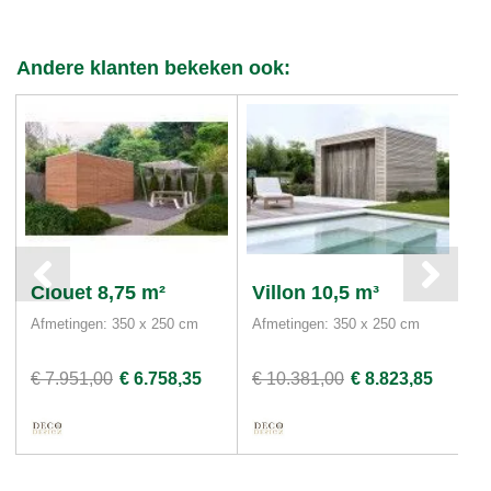
Andere klanten bekeken ook:
Clouet 8,75 m²
Villon 10,5 m³
F
Afmetingen: 350 x 250 cm
Afmetingen: 350 x 250 cm
Af
Ho
€ 7.951,00
€ 6.758,35
€ 10.381,00
€ 8.823,85
€ 