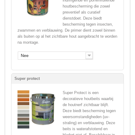
indringende en porïenvullende
houtbescherming die zowel
preventief als curatief
dienstdoet. Deze biedt
bescherming tegen insecten,
zwammen en verblauwing. De primer dient zowel binnen
als buiten op al het zichtbare hout aangebracht te worden
na montage.
Nee
Super protect
Super Protect is een
decoratieve houtbeits waarbij
de houtnerf zichtbaar blijft.
Deze biedt bescherming tegen
weersomstandigheden (uv-
straling) en verblauwing. Deze
beits is waterafstotend en
bladert niet af. Beschikbaar in