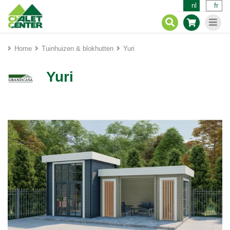
nl
fr
Home
Tuinhuizen & blokhutten
Yuri
Yuri